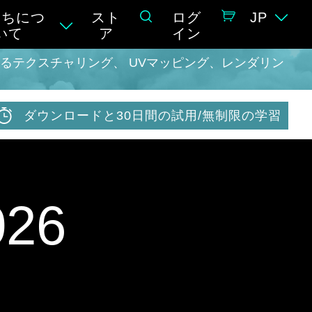
たちにつ
スト
ログ
JP
いて
ア
イン
Rによるテクスチャリング、 UVマッピング、レンダリン
ダウンロードと30日間の試用/無制限の学習
26