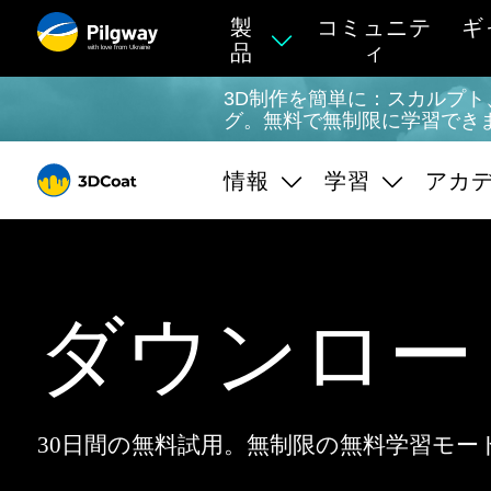
製
コミュニテ
ギ
品
ィ
with love from Ukraine
3D制作を簡単に：スカルプト、
グ。無料で無制限に学習でき
情報
学習
アカ
ダウンロード 
30日間の無料試用。無制限の無料学習モー