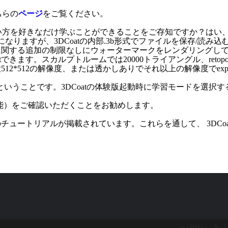
ちらの
ページ
をご覧ください。
使い方を好きなだけ学ぶことができることをご存知ですか？はい
効になりますが、3DCoatの内部.3b形式でファイルを保存/読
に関する追加の制限なしにウォーターマークをレンダリングし
rtできます。スカルプトルームでは20000トライアングル、ret
2*512の解像度、または透かしありでそれ以上の解像度でex
るということです。3DCoatの体験版起動時に学習モードを選
可能）をご確認いただくことをお勧めします。
チュートリアルが掲載されています。これらを通して、 3DCo