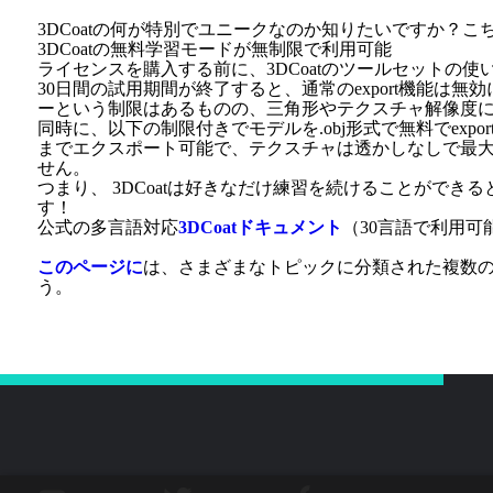
3DCoatの何が特別でユニークなのか知りたいですか？こ
3DCoatの無料学習モードが無制限で利用可能
ライセンスを購入する前に、3DCoatのツールセットの
30日間の試用期間が終了すると、通常のexport機能は無
ーという制限はあるものの、三角形やテクスチャ解像度
同時に、以下の制限付きでモデルを.obj形式で無料でexpo
までエクスポート可能で、テクスチャは透かしなしで最大51
せん。
つまり、 3DCoatは好きなだけ練習を続けることができ
す！
公式の多言語対応
3DCoatドキュメント
（30言語で利用
この
ページに
は、さまざまなトピックに分類された複数の
う。