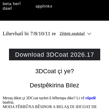
beta herî
applinks
dawî
Lihevhatî bi 7/8/10/11 re
Zêdetir agahdarî
Download 3DCoat 2026.17
3DCoat çi ye?
Destpêkirina Bilez
Meraq dikin çi 3DCoat taybet û bêhempa dike? Li vê
rûpelê
binêrin.
MODA FÊRBÛNA BÊSINOR A BELAŞ DI 3DCOAT DE