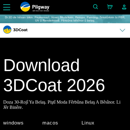
with love from Ukraine
Di 3D de hêsan bikin: Peykersazî, Voxel, Modelkirin, Retopo, Painting, Tekstûrkirin bi PBR,
UV û Renderkirinê. Fêrbûna bêsînor û belaş.
Download
3DCoat 2026
Doza 30-Rojî Ya Belaş. Piştî Moda Fêrbûna Belaş A Bêsînor. Li
Jêr Binêre.
windows
macos
Linux