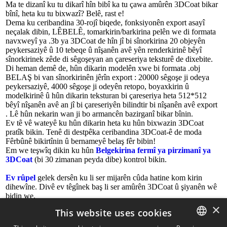
Ma te dizanî ku tu dikarî hîn bibî ka tu çawa amûrên 3DCoat bikar
bînî, heta ku tu bixwazî? Belê, rast e!
Dema ku ceribandina 30-rojî biqede, fonksiyonên export asayî
neçalak dibin, LÊBELÊ, tomarkirin/barkirina pelên we di formata
navxweyî ya .3b ya 3DCoat de hîn jî bi sînorkirina 20 objeyên
peykersaziyê û 10 tebeqe û nîşanên avê yên renderkirinê bêyî
sînorkirinek zêde di sêgoşeyan an çareseriya teksturê de dixebite.
Di heman demê de, hûn dikarin modelên xwe bi formata .obj
BELAŞ bi van sînorkirinên jêrîn export : 20000 sêgoşe ji odeya
peykersaziyê, 4000 sêgoşe ji odeyên retopo, boyaxkirin û
modelkirinê û hûn dikarin teksturan bi çareseriya heta 512*512
bêyî nîşanên avê an jî bi çareseriyên bilindtir bi nîşanên avê export
. Lê hûn nekarin wan ji bo armancên bazirganî bikar bînin.
Ev tê vê wateyê ku hûn dikarin heta ku hûn bixwazin 3DCoat
pratîk bikin. Tenê di destpêka ceribandina 3DCoat-ê de moda
Fêrbûnê bikirtînin û bernameyê belaş fêr bibin!
Em we teşwîq dikin ku hûn
Belgekirina fermî ya pirzimanî ya
3DCoat
(bi 30 zimanan peyda dibe) kontrol bikin.
Ev
rûpel
gelek dersên ku li ser mijarên cûda hatine kom kirin
dihewîne. Divê ev têgînek baş li ser amûrên 3DCoat û şiyanên wê
bidin we.
×
This website uses cookies