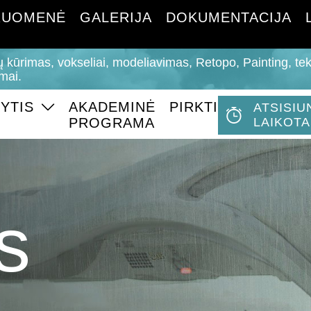
RUOMENĖ
GALERIJA
DOKUMENTACIJA
ų kūrimas, vokseliai, modeliavimas, Retopo, Painting, t
mai.
YTIS
AKADEMINĖ
PIRKTI
ATSISIU
PROGRAMA
LAIKOTA
s