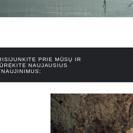
RISIJUNKITE PRIE MŪSŲ IR
IŪRĖKITE NAUJAUSIUS
TNAUJINIMUS: