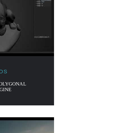
JOS
 POLYGONAL
GINE