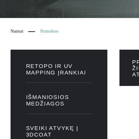
Namai
Pamokos
P
RETOPO IR UV
Ž
MAPPING ĮRANKIAI
A
IŠMANIOSIOS
MEDŽIAGOS
SVEIKI ATVYKĘ Į
3DCOAT