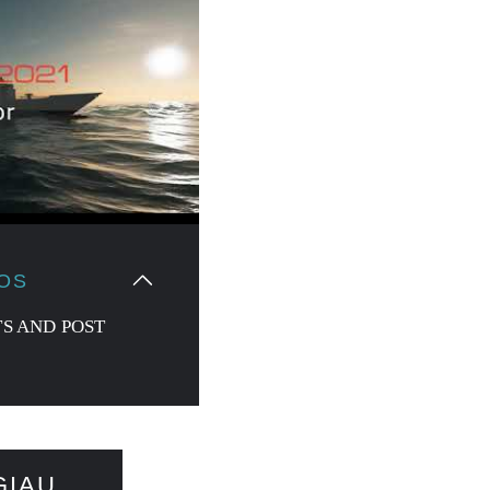
JOS
S AND POST
GIAU