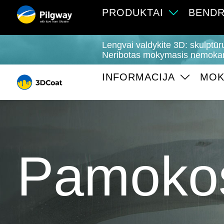
PRODUKTAI
BEND
with love from Ukraine
Lengvai valdykite 3D: skulptūr
Neribotas mokymasis nemoka
INFORMACIJA
MOK
Pamoko