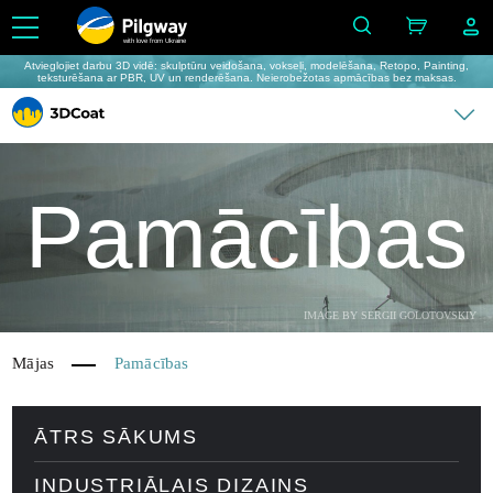
with love from Ukraine
Atvieglojiet darbu 3D vidē: skulptūru veidošana, vokseļi, modelēšana, Retopo, Painting,
teksturēšana ar PBR, UV un renderēšana. Neierobežotas apmācības bez maksas.
Pamācības
IMAGE BY SERGII GOLOTOVSKIY
Mājas
Pamācības
ĀTRS SĀKUMS
INDUSTRIĀLAIS DIZAINS