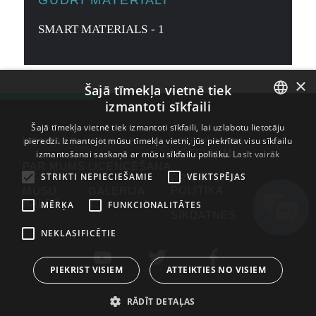
GUDRI MATERIĀLI
SMART MATERIALS - 1
×
Šajā tīmekļa vietnē tiek
izmantoti sīkfaili
ENGLISH
Šajā tīmekļa vietnē tiek izmantoti sīkfaili, lai uzlabotu lietotāju
pieredzi. Izmantojot mūsu tīmekļa vietni, jūs piekrītat visu sīkfailu
KONTAKTI
VEIKALS
LIETOŠANAS
BULGARIAN
NOTEIKUMI
izmantošanai saskaņā ar mūsu sīkfailu politiku.
Lasīt vairāk
PAR MUMS
LICENCĒŠANA
CROATIAN
STRIKTI NEPIECIEŠAMIE
VEIKTSPĒJAS
PRIVĀTUMA
POLITIKA
MŪSU
GALERIJA
CZECH
BALSS
MĒRĶA
FUNKCIONALITĀTES
SĪKDATNES
DANISH
NEKLASIFICĒTIE
DUTCH
ESTONIAN
PIEKRIST VISIEM
ATTEIKTIES NO VISIEM
FINNISH
RĀDĪT DETAĻAS
FRENCH