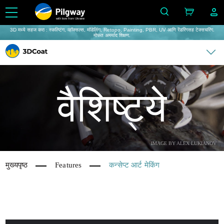
with love from Ukraine
3D मध्ये सहज करा : स्कल्प्टिंग, व्हॉक्सल्स, मॉडेलिंग, Retopo, Painting, PBR, UV आणि रेंडरिंगसह टेक्सचरिंग.
मोफत अमर्याद शिक्षण.
वैशिष्ट्ये
IMAGE BY ALEX LUKIANOV
मुख्यपृष्ठ
Features
कन्सेप्ट आर्ट मेकिंग