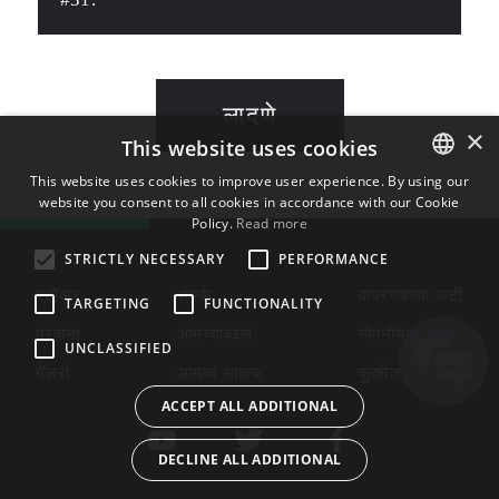
लादणे
×
This website uses cookies
This website uses cookies to improve user experience. By using our
website you consent to all cookies in accordance with our Cookie
ENGLISH
Policy.
Read more
BULGARIAN
STRICTLY NECESSARY
PERFORMANCE
CROATIAN
स्टोअर
संपर्क
वापरण्याच्या अटी
TARGETING
FUNCTIONALITY
CZECH
परवाना
आमच्याबद्दल
गोपनीयता धोरण
UNCLASSIFIED
DANISH
गॅलरी
आमचा आवाज
कुकीज
DUTCH
ACCEPT ALL ADDITIONAL
ESTONIAN
DECLINE ALL ADDITIONAL
FINNISH