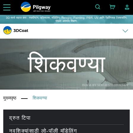
with love from Ukraine
3D मध्ये सहज करा : स्कल्प्टिंग, व्हॉक्सल्स, मॉडेलिंग, Retopo, Painting, PBR, UV आणि रेंडरिंगसह टेक्सचरिंग.
मोफत अमर्याद शिक्षण.
शिकवण्या
IMAGE BY SERGII GOLOTOVSKIY
मुख्यपृष्ठ
शिकवण्या
द्रुत टिपा
नवशिक्यांसाठी लो-पॉली मॉडेलिंग