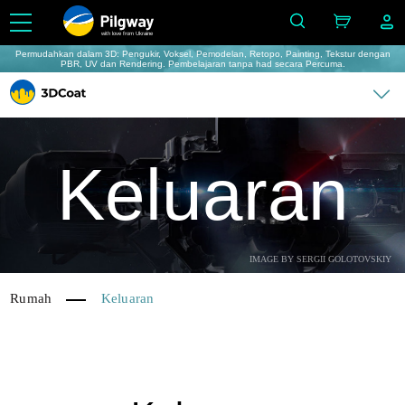
with love from Ukraine
Permudahkan dalam 3D: Pengukir, Voksel, Pemodelan, Retopo, Painting, Tekstur dengan
PBR, UV dan Rendering. Pembelajaran tanpa had secara Percuma.
Keluaran
IMAGE BY SERGII GOLOTOVSKIY
Rumah
Keluaran