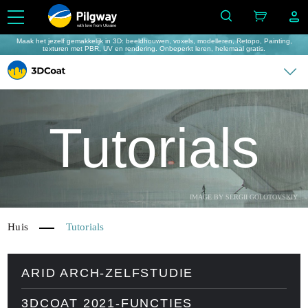
with love from Ukraine
Maak het jezelf gemakkelijk in 3D: beeldhouwen, voxels, modelleren, Retopo, Painting,
texturen met PBR, UV en rendering. Onbeperkt leren, helemaal gratis.
Tutorials
IMAGE BY SERGII GOLOTOVSKIY
Huis
Tutorials
ARID ARCH-ZELFSTUDIE
3DCOAT 2021-FUNCTIES