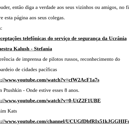
uder, então diga a verdade aos seus vizinhos ou amigos, no fi
e esta página aos seus colegas.
:
rceptações telefônicas do serviço de segurança da Ucrânia
estra Kalush - Stefania
rência de imprensa de pilotos russos, reconhecimento do
rdeio de cidades pacíficas
s://www.youtube.com/watch?v=cfW2AcF1a7s
 Ptushkin - Onde estive esses 8 anos.
s://www.youtube.com/watch?v=0-UtZ2F1UBE
im Kats
s://www.youtube.com/channel/UCUGfDbfRIx51kJGGHI