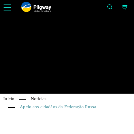
with love from Ukraine
Aprenda 3D com facilidade: Escultura, Voxels, Modelagem, Retopo, Painting, Texturização
PBR, UV e Renderização. Aprendizado ilimitado e gratuito.
Notícia
IMAGE BY ALEX LUKIANOV
Início
Notícias
Apelo aos cidadãos da Federação Russa