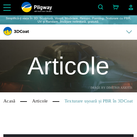
with love from Ukraine
Simplifică-ți viața în 3D: Sculptură, Voxeli, Modelare, Retopo, Painting, Texturare cu PBR,
UV și Randare. Învățare nelimitată, gratuită.
Articole
IMAGE BY DIMITRIS AXIOTIS
Acasă
Articole
Texturare ușoară și PBR în 3DCoat