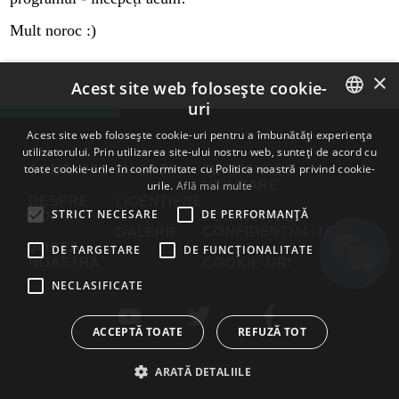
Mult noroc :)
×
Acest site web folosește cookie-
uri
ENGLISH
Acest site web folosește cookie-uri pentru a îmbunătăți experiența
utilizatorului. Prin utilizarea site-ului nostru web, sunteți de acord cu
BULGARIAN
toate cookie-urile în conformitate cu Politica noastră privind cookie-
CONTACTE
MAGAZIN
TERMENI DE
UTILIZARE
urile.
Află mai multe
CROATIAN
DESPRE
LICENȚIERE
STRICT NECESARE
DE PERFORMANȚĂ
NOI
POLITICA DE
CZECH
CONFIDENȚIALITATE
GALERIE
VOCEA
DE TARGETARE
DE FUNCŢIONALITATE
DANISH
NOASTRĂ
COOKIE-URI
DUTCH
NECLASIFICATE
ESTONIAN
ACCEPTĂ TOATE
REFUZĂ TOT
FINNISH
ARATĂ DETALIILE
FRENCH