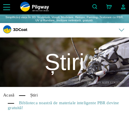
with love from Ukraine
Simplifică-ți viața în 3D: Sculptură, Voxeli, Modelare, Retopo, Painting, Texturare cu PBR,
UV și Randare. Învățare nelimitată, gratuită.
Știri
IMAGE BY ALEX LUKIANOV
Acasă
Știri
Biblioteca noastră de materiale inteligente PBR devine
gratuită!