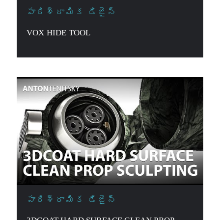
పారిశ్రామిక డిజైన్
VOX HIDE TOOL
పారిశ్రామిక డిజైన్