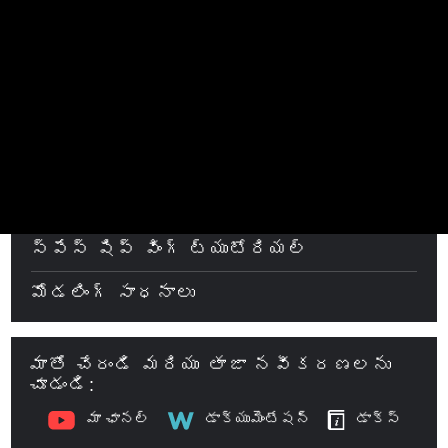
పెయింటింగ్ సాధనాలు
ఆరిడ్ ఆర్చ్ ట్యుటోరియల్
3Dకోట్ 2021 ఫీచర్లు
పర్యావరణ రూపకల్పన
శిల్పకళా సాధనాలు
స్పేస్ షిప్ వింగ్ ట్యుటోరియల్
మోడలింగ్ సాధనాలు
మాతో చేరండి మరియు తాజా నవీకరణలను
చూడండి:
మా ఛానల్
డాక్యుమెంటేషన్
డాక్స్