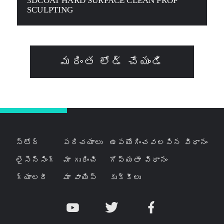
3DCOAT HARD SURFACE CLEAN PROP
SCULPTING
మరింత లోడ్ చేయండి
స్టోర్
పరిచయాలు
ఉపయోగించవలసిన విధానం
లైసెన్సింగ్
మా గురించి
గోప్యతా విధానం
గ్యాలరీ
మా వాయిస్
కుక్కీలు