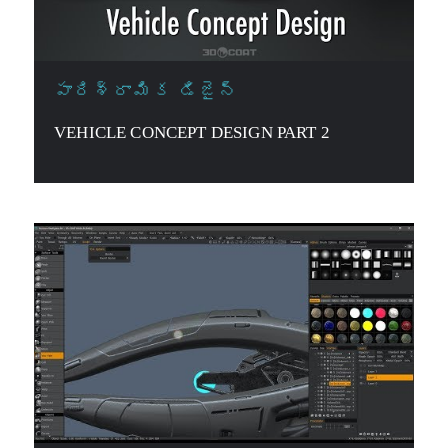
పారిశ్రామిక డిజైన్
VEHICLE CONCEPT DESIGN PART 2