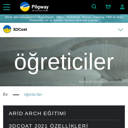
with love from Ukraine
3D'de işleri kolaylaştırın: Heykeltraşlık, Voksel, Modelleme, Retopo, Painting, PBR ile Doku
Oluşturma, UV ve Render. Sınırsız öğrenme ücretsiz.
öğreticiler
IMAGE BY SERGII GOLOTOVSKIY
Ev
öğreticiler
ARID ARCH EĞITIMI
3DCOAT 2021 ÖZELLIKLERI