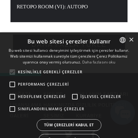
ARAÇLARI
RETOPO ROOM (VI): AUTOPO
×
Bu web sitesi çerezler kullanır
DAHA FAZLA YÜKLE
Bu web sitesi kullanıcı deneyimini iyileştirmek için çerezler kullanır.
Web sitemizi kullanmak suretiyle tüm çerezlere Çerez Politikamız
ENGLISH
uyarınca onay vermiş olursunuz.
Daha fazlasını oku
BULGARIAN
KESINLIKLE GEREKLI ÇEREZLER
CROATIAN
PERFORMANS ÇEREZLERI
CZECH
MAĞAZA
KIŞILER
KULLANIM ŞARTLARI
HEDEFLEME ÇEREZLERI
İŞLEVSEL ÇEREZLER
DANISH
LISANSLAMA
HAKKIMIZDA
GIZLILIK POLITIKASI
DUTCH
SINIFLANDIRILMAMIŞ ÇEREZLER
GALERI
SESIMIZ
KURABIYE
ESTONIAN
TÜM ÇEREZLERI KABUL ET
FINNISH