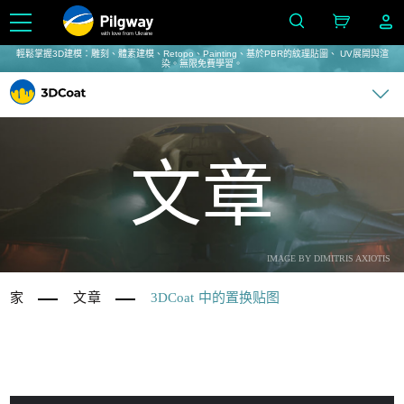
with love from Ukraine
輕鬆掌握3D建模：雕刻、體素建模、Retopo、Painting、基於PBR的紋理貼圖、 UV展開與渲
染。無限免費學習。
文章
IMAGE BY DIMITRIS AXIOTIS
家
文章
3DCoat 中的置换贴图