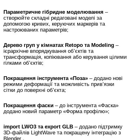
Параметричне гібридне моделювання
–
створюйте складні редаговані моделі за
допомогою кривих, керуючих маркерів та
настроюваних параметрів;
Дерево груп у кімнатах Retopo та Modeling
–
ієрархічне впорядкування об’єктів та
трансформація, копіювання або керування цілими
гілками об’єктів;
Покращення інструмента «Поза»
– додано нові
режими деформації та можливість прив’язки
сітки до поверхні об’єкта;
Покращення фаски
– до інструмента «Фаска»
додано новий параметр «Форма профілю»;
import LWO3 та export GLB
– додано підтримку
3D-файлів LightWave та покращену інтеграцію з
Blender .