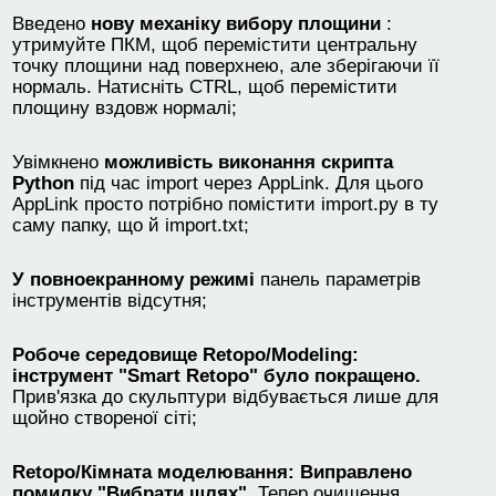
Введено
нову механіку вибору площини
:
утримуйте ПКМ, щоб перемістити центральну
точку площини над поверхнею, але зберігаючи її
нормаль. Натисніть CTRL, щоб перемістити
площину вздовж нормалі;
Увімкнено
можливість виконання скрипта
Python
під час import через AppLink. Для цього
AppLink просто потрібно помістити import.py в ту
саму папку, що й import.txt;
У повноекранному режимі
панель параметрів
інструментів відсутня;
Робоче середовище Retopo/Modeling:
інструмент "Smart Retopo" було покращено.
Прив'язка до скульптури відбувається лише для
щойно створеної сіті;
Retopo/Кімната моделювання: Виправлено
помилку "Вибрати шлях".
Тепер очищення