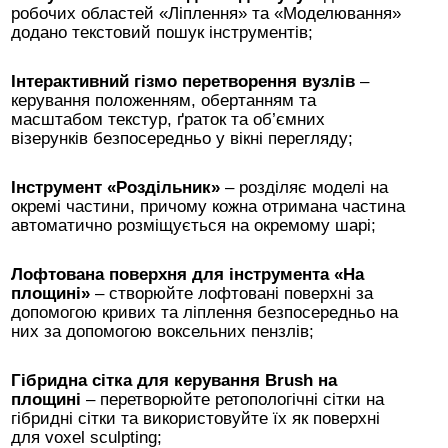
робочих областей «Ліплення» та «Моделювання»
додано текстовий пошук інструментів;
Інтерактивний гізмо перетворення вузлів
–
керування положенням, обертанням та
масштабом текстур, ґраток та об’ємних
візерунків безпосередньо у вікні перегляду;
Інструмент «Роздільник»
– розділяє моделі на
окремі частини, причому кожна отримана частина
автоматично розміщується на окремому шарі;
Лофтована поверхня для інструмента «На
площині»
– створюйте лофтовані поверхні за
допомогою кривих та ліплення безпосередньо на
них за допомогою воксельних пензлів;
Гібридна сітка для керування Brush на
площині
– перетворюйте ретопологічні сітки на
гібридні сітки та використовуйте їх як поверхні
для voxel sculpting;