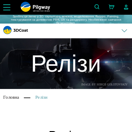
with love from Ukraine
Зробіть це легко у 3D: скульптура, вокселі, моделювання, Retopo, Painting,
текстурування за допомогою PBR, UV та рендерингу. Необмежене навчання
безкоштовно.
Релізи
IMAGE BY SERGII GOLOTOVSKIY
Головна
Релізи