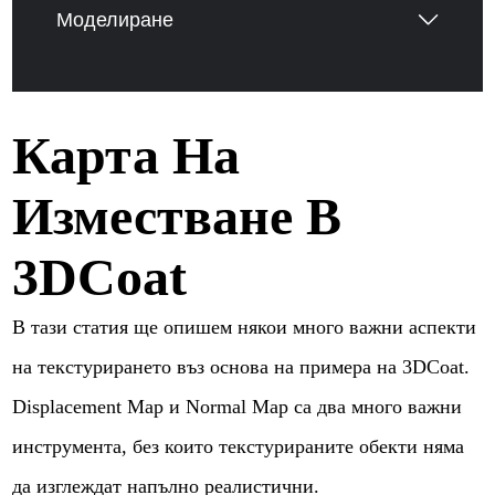
Моделиране
Карта На
Изместване В
3DCoat
В тази статия ще опишем някои много важни аспекти
на текстурирането въз основа на примера на 3DCoat.
Displacement Map и Normal Map са два много важни
инструмента, без които текстурираните обекти няма
да изглеждат напълно реалистични.