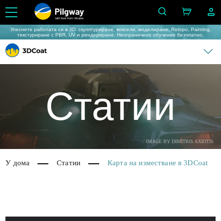
with love from Ukraine
Улеснете работата си в 3D: скулптуриране, воксели, моделиране, Retopo, Painting,
текстуриране с PBR, UV и рендериране. Неограничено обучение безплатно.
Статии
IMAGE BY DIMITRIS AXIOTIS
У дома
Статии
Карта на изместване в 3DCoat