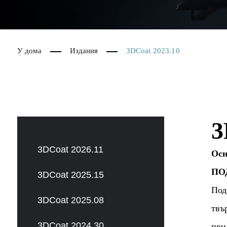
У дома
Издания
3DCoat 2023.10
3
3DCoat 2026.11
Осн
ПО
3DCoat 2025.15
Под
3DCoat 2025.08
твъ
3DCoat 2024.30
при