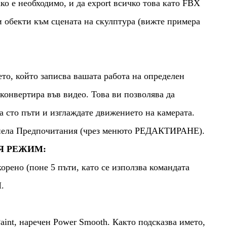
ко е необходимо, и да export всичко това като FBX
 обекти към сцената на скулптура (вижте примера
ето, който записва вашата работа на определен
 конвертира във видео. Това ви позволява да
а сто пъти и изглаждате движението на камерата.
панела Предпочитания (чрез менюто РЕДАКТИРАНЕ).
Я РЕЖИМ:
орено (поне 5 пъти, като се използва командата
.
int, наречен Power Smooth. Както подсказва името,