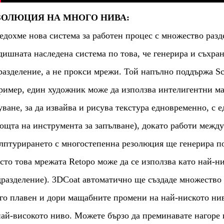
ЗОЛЮЦИЯ НА МНОГО НИВА:
едохме нова система за работен процес с множество разд
дишната наследена система по това, че генерира и съхран
разделение, а не прокси мрежи. Той напълно поддържа Scul
ример, един художник може да използва интелигентни ма
уване, за да извайва и рисува текстура едновременно, с 
ощта на инструмента за запълване), докато работи между
лптурирането с многостепенна резолюция ще генерира по
сто това мрежата Retopo може да се използва като най-н
дразделение). 3DCoat автоматично ще създаде множество
го плавен и дори мащабните промени на най-ниското ниво
най-високото ниво. Можете бързо да преминавате нагоре 