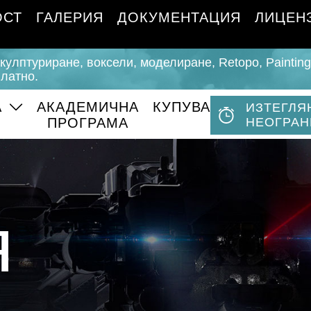
ОСТ
ГАЛЕРИЯ
ДОКУМЕНТАЦИЯ
ЛИЦЕН
скулптуриране, воксели, моделиране, Retopo, Paintin
латно.
А
АКАДЕМИЧНА
КУПУВА
ИЗТЕГЛЯ
ПРОГРАМА
НЕОГРАН
я