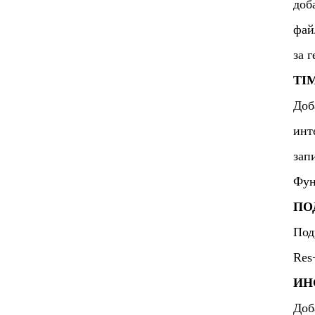
доб
фай
за г
TI
Доб
инт
зап
Фун
ПО
Под
Res
ИН
Доб