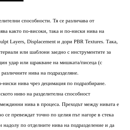
елителни способности. Тя се различава от
ява както по-високи, така и по-ниски нива на
pt Layers, Displacement и дори PBR Textures. Така,
териали или шаблони заедно с инструментите за
един удар или щракване на мишката/писеца (с
 различните нива на подразделяне.
-ниски нива чрез децимация по подразбиране.
иското ниво на разделителна способност
 междинни нива в процеса. Преходът между нивата е
 се превеждат точно по целия път нагоре в стека
и надолу по отделните нива на подразделение и да