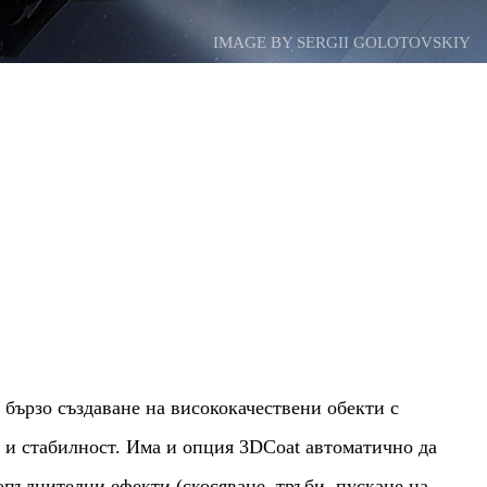
IMAGE BY SERGII GOLOTOVSKIY
 бързо създаване на висококачествени обекти с
 и стабилност. Има и опция 3DCoat автоматично да
опълнителни ефекти (скосяване, тръби, пускане на