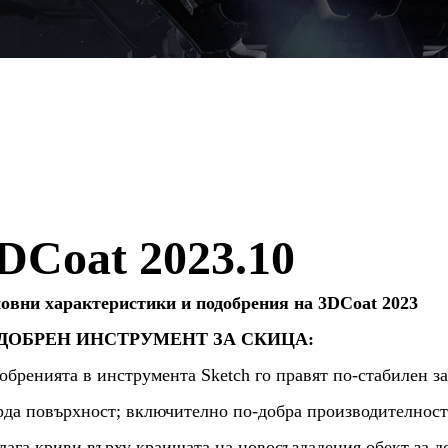
DCoat 2023.10
овни характеристики и подобрения на 3DCoat 2023
ДОБРЕН ИНСТРУМЕНТ ЗА СКИЦА:
обренията в инструмента Sketch го правят по-стабилен за
рда повърхност; включително по-добра производителност
лага криви върху краищата на новосъздадения обект за д