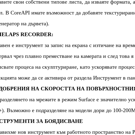
авите свои собствени типове листа, да изваяте формата, а
л. В CoreAPI имате възможност да добавяте текстурирани
енератор на дървета).
MELAPS RECORDER:
авен е инструмент за запис на екрана с изтичане на врем
ервал чрез плавно преместване на камерата и след това я
исвате процеса на скулптуриране, като ускорявате процес
кцията може да се активира от раздела Инструмент в 
ДОБРЕНИЯ НА СКОРОСТТА НА ПОВЪРХНОСТНИ
разделянето на мрежите в режим Surface е значително уск
+). Възможно е подразделяне на модели дори до 100-200M
СТРУМЕНТИ ЗА БОЯДИСВАНЕ
авихме нов инструмент към работното пространство на Pa