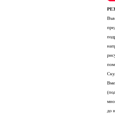
РЕ
Във
пре
под
нап
рис
пом
Ску
Вме
(по
мно
до 