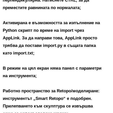
перпендикулярна. Натиснете CTRL, за да
преместите равнината по нормалата;
Активирана е
възможността за изпълнение на
Python скрипт
по време на import чрез
AppLink. За да направи това, AppLink просто
трябва да постави import.py в същата папка
като import.txt;
В режим на цял екран
няма панел с параметри
на инструмента;
Работно пространство за Retopo/моделиране:
инструментът „Smart Retopo“ е подобрен.
Прилепването към скулптура се извършва