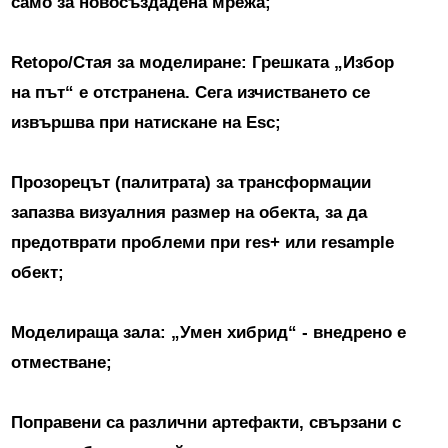
само за новосъздадена мрежа;
Retopo/Стая за моделиране: Грешката „Избор
на път“ е отстранена.
Сега изчистването се
извършва при натискане на Esc;
Прозорецът (палитрата) за трансформации
запазва визуалния размер на обекта, за да
предотврати проблеми при res+ или resample
обект;
Моделираща зала: „Умен хибрид“ - внедрено е
отместване;
Поправени са различни артефакти, свързани с