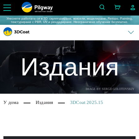
with love from Ukraine
Улеснете работата си в 3D: скулптуриране, воксели, моделиране, Retopo, Painting,
текстуриране с PBR, UV и рендериране. Неограничено обучение безплатно.
Издания
IMAGE BY SERGII GOLOTOVSKIY
У дома
Издания
3DCoat 2025.15