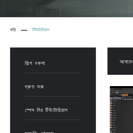
বাড়ি
টিউটোরিয়াল
আমাদে
শিল্প নকশা
দ্রুত শুরু
স্পেস লিচ টিউটোরিয়াল