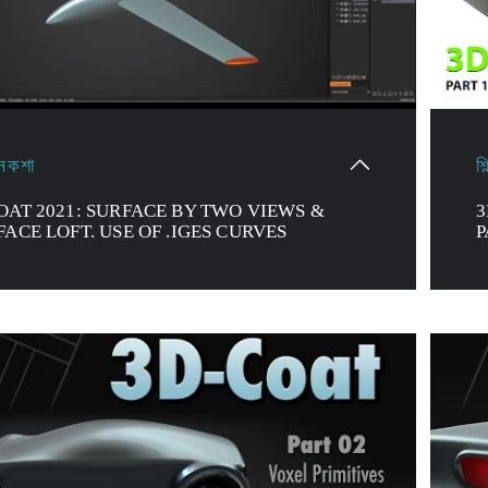
 নকশা
শ
OAT 2021: SURFACE BY TWO VIEWS &
3
FACE LOFT. USE OF .IGES CURVES
P