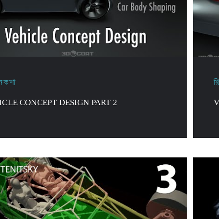
 নকশা
শ
ICLE CONCEPT DESIGN PART 2
V