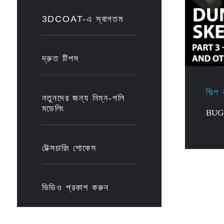
3DCOAT-এ স্বাগতম
দ্রুত টিপস
শিল্প
নতুনদের জন্য নিম্ন-পলি
মডেলিং
BUG
টেক্সচারিং শোকেস
ভিডিও প্রকাশ করুন