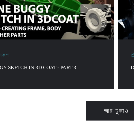
 নকশা
শ
GY SKETCH IN 3D COAT - PART 3
D
আর ঢুকাও