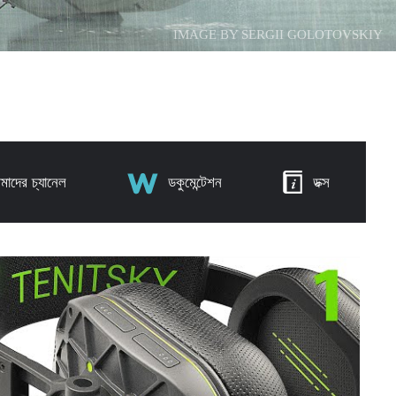
IMAGE BY SERGII GOLOTOVSKIY
াদের চ্যানেল
ডকুমেন্টেশন
ডক্স