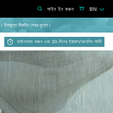
সাইন ইন করুন
BN
। বিনামূল্যে সীমাহীন শেখার সুযোগ।
ডাউনলোড করুন এবং 30-দিনের ট্রায়াল/আনলিম লার্নিং