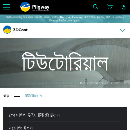
with love from Ukraine
থ্রিডি-তে সবকিছু সহজ করুন: স্কাল্পটিং, ভক্সেল, মডেলিং, Retopo, Painting, PBR দিয়ে টেক্সচারিং, UV এবং রেন্ডারিং।
বিনামূল্যে সীমাহীন শেখার সুযোগ।
টিউটোরিয়াল
IMAGE BY SERGII GOLOTOVSKIY
বাড়ি
টিউটোরিয়াল
স্পেসশিপ উইং টিউটোরিয়াল
মডেলিং টুলস