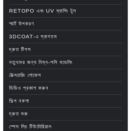
RETOPO এবং UV ম্যাপিং টুল
স্মার্ট উপকরণ
3DCOAT-এ স্বাগতম
দ্রুত টিপস
নতুনদের জন্য নিম্ন-পলি মডেলিং
টেক্সচারিং শোকেস
ভিডিও প্রকাশ করুন
শিল্প নকশা
দ্রুত শুরু
স্পেস লিচ টিউটোরিয়াল