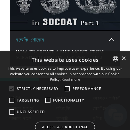
মডেলিং শোকেস
HOW TO CREATE A SHIP MODEL FROM
×
SCRATCH USING 3DCOAT. PART 1 OF 2
This website uses cookies
This website uses cookies to improve user experience. By using our
website you consent to all cookies in accordance with our Cookie
ENGLISH
Policy.
Read more
BULGARIAN
STRICTLY NECESSARY
PERFORMANCE
CROATIAN
পরিচিতি
দোকান
ব্যবহারের শর্তাবলী
TARGETING
FUNCTIONALITY
CZECH
আমাদের সম্পর্কে
লাইসেন্সিং
গোপনীয়তা নীতি
UNCLASSIFIED
DANISH
আমাদের ভয়েস
গ্যালারি
কুকিজ
DUTCH
ACCEPT ALL ADDITIONAL