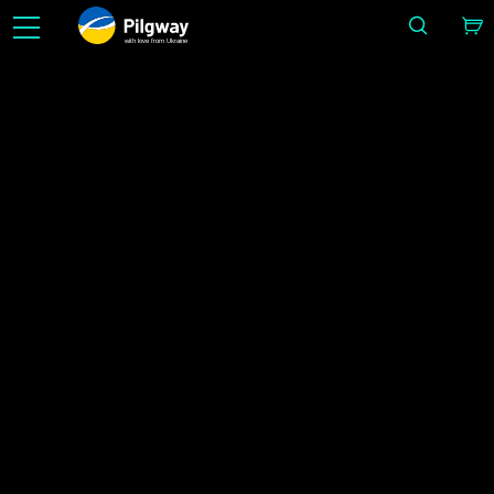
with love from Ukraine
Facilita-ho en 3D: escultura, vòxels, modelatge, Retopo, Painting, texturització amb PBR, 
renderització. Aprenentatge il·limitat i gratuït.
Alliberamen
IMAGE BY SERGII GOLOTOVSKIY
Casa
Alliberaments
3DCoat 4.8.14