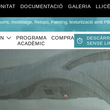
NITAT
DOCUMENTACIÓ
GALERIA
LLIC
òxels, modelatge, Retopo, Painting, texturització amb PBR,
ÈN
PROGRAMA
COMPRA
DESCÀRRE
ACADÈMIC
SENSE LI
s