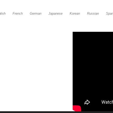
lish
French
German
Japanese
Korean
Russian
Span