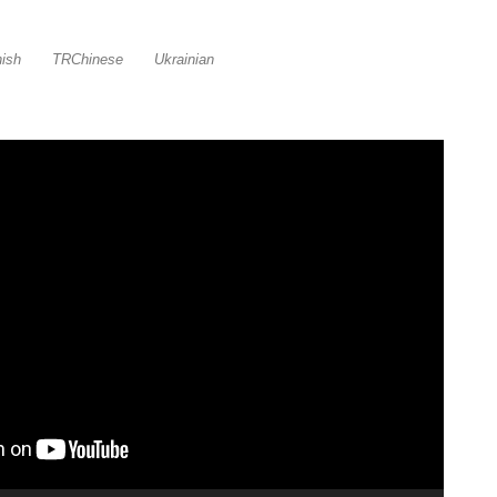
ish
TRChinese
Ukrainian