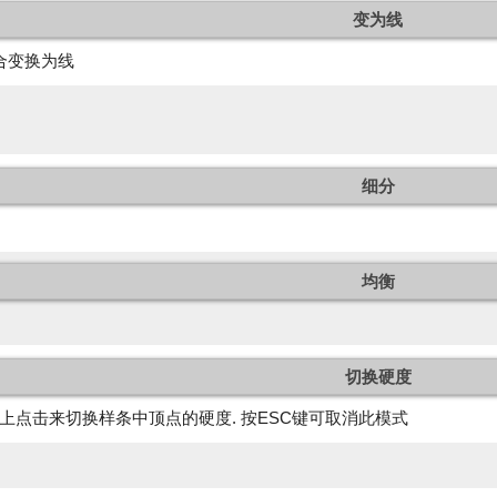
变为线
合变换为线
细分
均衡
切换硬度
上点击来切换样条中顶点的硬度. 按ESC键可取消此模式