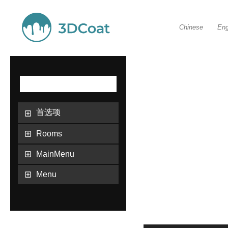
Chinese
Eng
首选项
Rooms
MainMenu
Menu