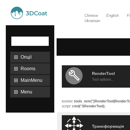
Chinese
English
F
Ukrainian
Опції
Rooms
RenderTool
MainMenu
Tool options...
Menu
toolset:
tools_tem("[RenderTool]RenderTo
script:
cmd("$RenderTool);
Трансформація