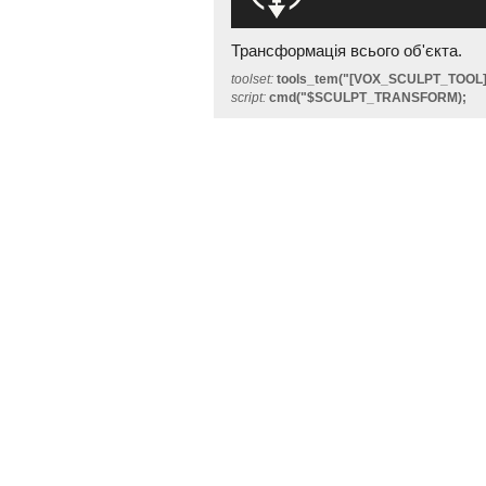
Трансформація всього об'єкта.
toolset:
tools_tem("[VOX_SCULPT_TOO
script:
cmd("$SCULPT_TRANSFORM);