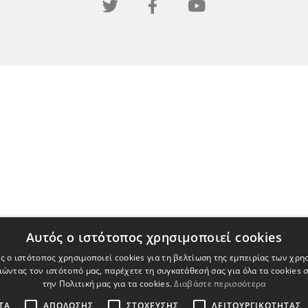
Αυτός ο ιστότοπος χρησιμοποιεί cookies
ς ο ιστότοπος χρησιμοποιεί cookies για τη βελτίωση της εμπειρίας των χρη
ώντας τον ιστότοπό μας, παρέχετε τη συγκατάθεσή σας για όλα τα cookies
την Πολιτική μας για τα cookies.
Διαβάστε περισσότερα
ΤΑ
ΑΠΌΔΟΣΗΣ
ΣΤΌΧΕΥΣΗΣ
ΛΕΙΤΟΥΡΓΙΚΌΤΗΤΑΣ