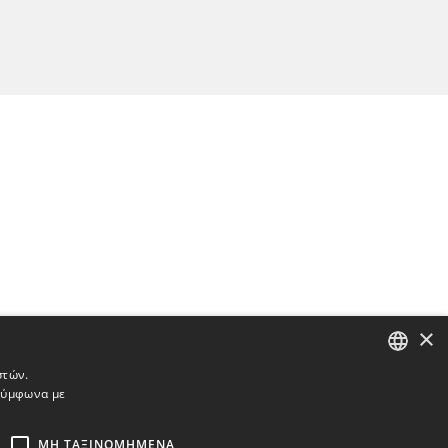
×
στών.
 σύμφωνα με
ENGLISH
BULGARIAN
ΜΗ ΤΑΞΙΝΟΜΗΜΈΝΑ