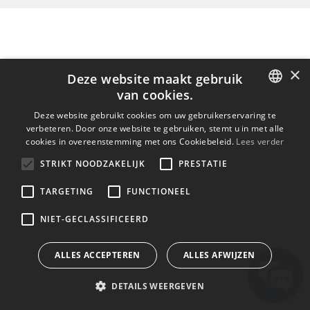
×
Deze website maakt gebruik
van cookies.
ENGLISH
Deze website gebruikt cookies om uw gebruikerservaring te
verbeteren. Door onze website te gebruiken, stemt u in met alle
BULGARIAN
cookies in overeenstemming met ons Cookiebeleid.
Lees verder
CROATIAN
STRIKT NOODZAKELIJK
PRESTATIE
CZECH
TARGETING
FUNCTIONEEL
DANISH
NIET-GECLASSIFICEERD
DUTCH
ESTONIAN
ALLES ACCEPTEREN
ALLES AFWIJZEN
FINNISH
DETAILS WEERGEVEN
FRENCH