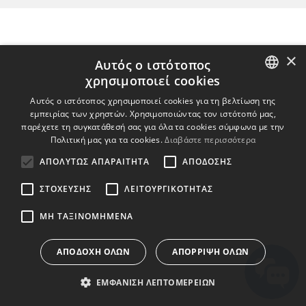
×
Αυτός ο ιστότοπος
χρησιμοποιεί cookies
ENGLISH
Αυτός ο ιστότοπος χρησιμοποιεί cookies για τη βελτίωση της
εμπειρίας των χρηστών. Χρησιμοποιώντας τον ιστότοπό μας,
BULGARIAN
παρέχετε τη συγκατάθεσή σας για όλα τα cookies σύμφωνα με την
Πολιτική μας για τα cookies.
Διαβάστε περισσότερα
CROATIAN
ΑΠΟΛΎΤΩΣ ΑΠΑΡΑΊΤΗΤΑ
ΑΠΌΔΟΣΗΣ
CZECH
ΣΤΌΧΕΥΣΗΣ
ΛΕΙΤΟΥΡΓΙΚΌΤΗΤΑΣ
DANISH
DUTCH
ΜΗ ΤΑΞΙΝΟΜΗΜΈΝΑ
ESTONIAN
ΑΠΟΔΟΧΉ ΌΛΩΝ
ΑΠΌΡΡΙΨΗ ΌΛΩΝ
FINNISH
ΕΜΦΆΝΙΣΗ ΛΕΠΤΟΜΕΡΕΙΏΝ
FRENCH