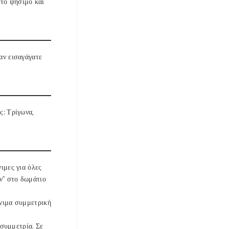
στο ψήσιμο και
αν εισαγάγατε
ς: Τρίγωνα,
ιμες για όλες
ύν” στο δωμάτιο
νιμα συμμετρική
 συμμετρία. Σε