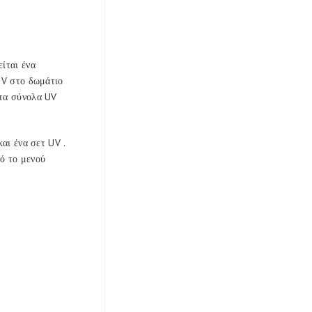
ίται ένα
 UV στο δωμάτιο
 τα σύνολα UV
αι ένα σετ UV .
ό το μενού