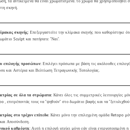
ωση, τα αντικείμενα θα είναι χρωματισμένα. το χρώμα θα χρησιμοποιηθεί 
στη σκηνή.
ίμακας σκηνής:
Επεξεργαστείτε την κλίμακα σκηνής που καθορίστηκε ότ
ωμάτιο Sculpt και πατήσατε “Ναι”.
υ επιλογής προσώπων:
Επιλέγει πρόσωπα με βάση τις ακόλουθες επιλογέ
ns και Αστέρια και Βελτίωση Τετραγωνικής Τοπολογίας.
ετρίας σε όλα τα στρώματα:
Κάνει όλες τις συμμετρικές λειτουργίες μόν
po , επιτρέποντάς τους να “ψηθούν” στο δωμάτιο βαφής και να “ξετυλιχθο
τρίας στο τρέχον επίπεδο:
Κάνει μόνο την επιλεγμένη ομάδα Retopo μό
 και Αποσύνδεση.
ονικού καθρέφτη:
Αυτή η επιλογή ισχύει μόνο εάν είναι ενεργοποιημένη η