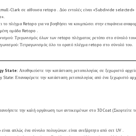
mull-Clark σε αίθουσα retopo . Δύο εντολές είναι «Subdivide selected»
p».
ι το πλέγμα Retopo για να βοηθήσει να κουμπώσει στην επιφάνεια αναφορ
μένη ομάδα Retopo .
νισμού: Τριγωνισμός όλων των retopo πλέγματος ρετόπο στο σύνολό του
γωνισμού: Τετραγωνισμός όλο το ορατό πλέγμα retopo στο σύνολό του.
gy State:
Αποθηκεύστε την κατάσταση ρετοπολογίας σε ξεχωριστό αρχείο
 State: Επαναφέρετε την κατάσταση ρετοπολογίας από ένα ξεχωριστό αρχ
τανοήσετε την καλή οργάνωση των αντικειμένων στο 3DCoat (Σκεφτείτε το
ο είναι απλώς ένα σύνολο πολυγώνων. είναι ανεξάρτητο από σετ UV .