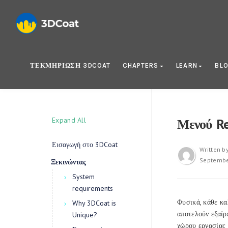
ΤΕΚΜΗΡΊΩΣΗ 3DCOAT
CHAPTERS
LEARN
BL
Expand All
Μενού Re
Εισαγωγή στο 3DCoat
Written b
Septembe
Ξεκινώντας
System
requirements
Φυσικά, κάθε κα
Why 3DCoat is
αποτελούν εξαίρ
Unique?
χώρου εργασίας 