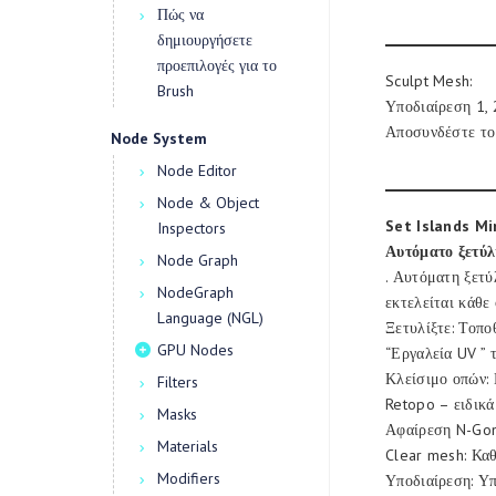
Πώς να
δημιουργήσετε
προεπιλογές για το
Sculpt Mesh:
Brush
Υποδιαίρεση 1, 2
Αποσυνδέστε το
Node System
Node Editor
Node & Object
Set Islands Mi
Inspectors
Αυτόματο ξετύ
Node Graph
. Αυτόματη ξετύ
NodeGraph
εκτελείται κάθε
Language (NGL)
Ξετυλίξτε: Τοπο
GPU Nodes
“Εργαλεία UV ” 
Κλείσιμο οπών: 
Filters
Retopo – ειδικά
Masks
Αφαίρεση N-Gon
Materials
Clear mesh: Καθ
Modifiers
Υποδιαίρεση: Υπ