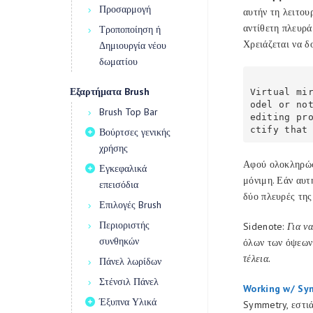
Προσαρμογή
αυτήν τη λειτου
αντίθετη πλευρά
Τροποποίηση ή
Χρειάζεται να δ
Δημιουργία νέου
δωματίου
Εξαρτήματα Brush
Virtual mi
odel or not
Brush Top Bar
editing pr
ctify that
Βούρτσες γενικής
χρήσης
Αφού ολοκληρώσε
Εγκεφαλικά
μόνιμη. Εάν αυτ
επεισόδια
δύο πλευρές της
Επιλογές Brush
Περιοριστής
Sidenote:
Για να
συνθηκών
όλων των όψεων 
τέλεια.
Πάνελ λωρίδων
Στένσιλ Πάνελ
Working w/ Sy
Έξυπνα Υλικά
Symmetry, εστι