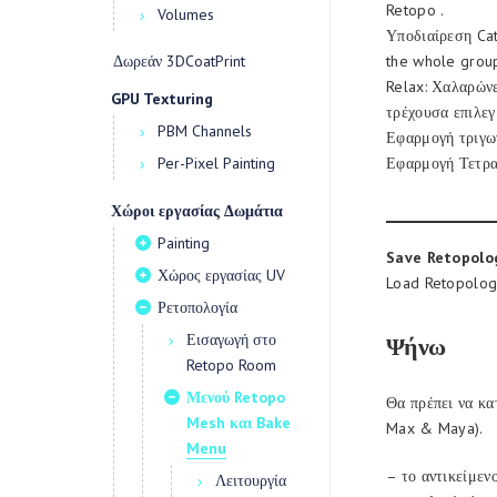
Retopo .
Volumes
Υποδιαίρεση Cat
Δωρεάν 3DCoatPrint
the whole grou
Relax: Χαλαρώνε
GPU Texturing
τρέχουσα επιλεγ
PBM Channels
Εφαρμογή τριγω
Per-Pixel Painting
Εφαρμογή Τετρα
Χώροι εργασίας Δωμάτια
Painting
Save Retopolo
Χώρος εργασίας UV
Load Retopology
Ρετοπολογία
Εισαγωγή στο
Ψήνω
Retopo Room
Μενού Retopo
Θα πρέπει να κα
Mesh και Bake
Max & Maya).
Menu
– το αντικείμεν
Λειτουργία