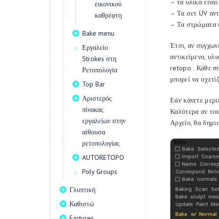
– τα υλικά είνα
εικονικού
– Τα σετ UV αντ
καθρέφτη
– Τα στρώματα υ
Bake menu
Έτσι, αν συγχων
Εργαλείο
αντικείμενο, υλ
Strokes στη
retopo . Κάθε m
Ρετοπολογία
μπορεί να σχετίζ
Top Bar
Αριστερός
Εάν κάνετε μερι
πίνακας
Καλύτερα αν του
εργαλείων στην
Αρχείο, θα δημι
αίθουσα
ρετοπολογίας
AUTORETOPO
Poly Groups
Γλυπτική
Καθιστώ
Factures