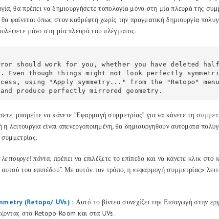
ργία, θα πρέπει να δημιουργήσετε τοπολογία μόνο στη μία πλευρά της συμ
 θα φαίνεται όπως στον καθρέφτη χωρίς την πραγματική δημιουργία πολυ
ουλέψετε μόνο στη μία πλευρά του πλέγματος.
rror should work for you, whether you have deleted hal
. Even though things might not look perfectly symmetri
ocess, using "Apply symmetry..." from the "Retopo" men
 and produce perfectly mirrored geometry.
τε, μπορείτε να κάνετε “Εφαρμογή συμμετρίας” για να κάνετε τη συμμετ
ή η λειτουργία είναι απενεργοποιημένη, θα δημιουργηθούν αυτόματα πολύγ
 συμμετρίας.
 λειτουργεί πάντα,
πρέπει να επιλέξετε το επίπεδο και να κάνετε κλικ στο 
αυτού του επιπέδου”. Με αυτόν τον τρόπο, η «εφαρμογή συμμετρίας» λειτ
mmetry (Retopo/ UVs)
:
Αυτό το βίντεο συνεχίζει την Εισαγωγή στην ερ
άζοντας στο Retopo Room και στα UVs.