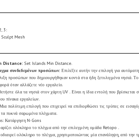
, 3:
 Sculpt Mesh
n Distance:
Set Islands Min Distance.
λιγμα συνδεδεμένων προσώπων:
Επιλέξτε αυτήν την επιλογή για αυτόματ
λιξη προσώπων που δημιουργήθηκαν κοντά στα ήδη ξετυλιγμένα νησιά. Το
 φορά όταν αλλάζετε νέο εργαλείο.
θετήστε όλα τα νησιά στον χάρτη UV . Είναι η ίδια εντολή που βρίσκεται 
του πίνακα εργαλείων.
Μια πολύτιμη επιλογή που επιχειρεί να επιδιορθώσει τις τρύπες σε εισαγ
 τα πυκνά σαρωμένα πλέγματα.
s: Κατάργηση N-Gons
αρίζει ολόκληρο το πλέγμα από την επιλεγμένη ομάδα Retopo .
οδιαιρεί ολόκληρο το πλέγμα, χρησιμοποιώντας μία επανάληψη, από την 