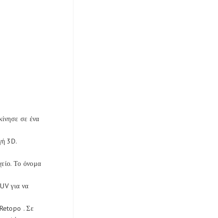
κίνησε σε ένα
γή 3D.
είο. Το όνομα
 UV για να
Retopo . Σε