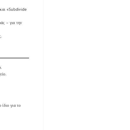
 και «Subdivide
άς – για την
ς.
.
είο.
 ίδιο για το