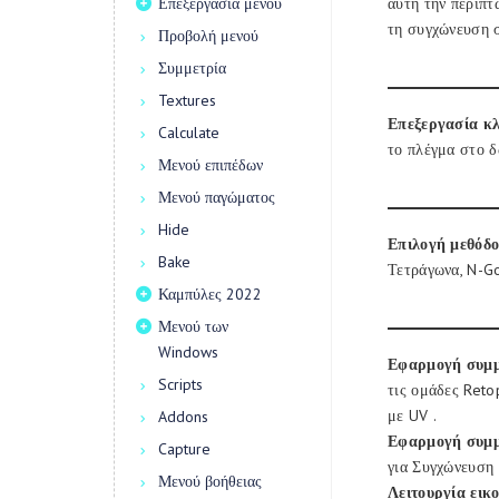
Επεξεργασία μενού
αυτή την περίπτ
τη συγχώνευση 
Προβολή μενού
Συμμετρία
Textures
Επεξεργασία κλ
Calculate
το πλέγμα στο δ
Μενού επιπέδων
Μενού παγώματος
Hide
Επιλογή μεθόδο
Bake
Τετράγωνα, N-Go
Καμπύλες 2022
Μενού των
Windows
Εφαρμογή συμμ
Scripts
τις ομάδες Reto
με UV .
Addons
Εφαρμογή συμμε
Capture
για Συγχώνευση
Μενού βοήθειας
Λειτουργία εικ