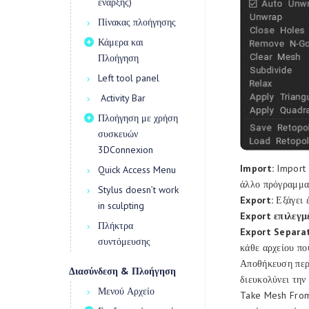
έναρξης)
Πίνακας πλοήγησης
Κάμερα και
Πλοήγηση
Left tool panel
Activity Bar
Πλοήγηση με χρήση
συσκευών
3DConnexion
Import:
Import 
Quick Access Menu
άλλο πρόγραμμα
Stylus doesn’t work
Export:
Εξάγει έ
in sculpting
Export επιλεγμ
Πλήκτρα
Export Separat
συντόμευσης
κάθε αρχείου πο
Αποθήκευση περι
Διασύνδεση & Πλοήγηση
διευκολύνει την
Μενού Αρχείο
Take Mesh From 