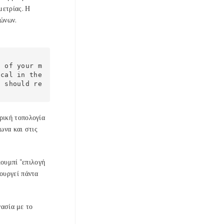
μετρίας. Η
γώνων.
f of your m
cal in the 
u should re
ρική τοπολογία
ωνα και στις
κουμπί “επιλογή
ουργεί πάντα
γασία με το