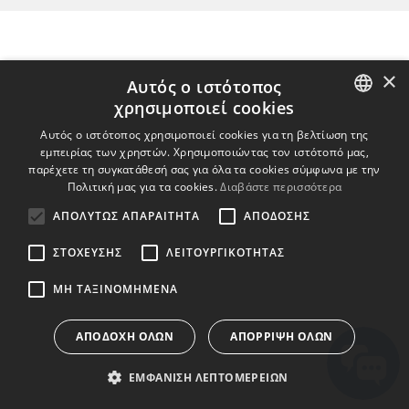
×
Αυτός ο ιστότοπος
χρησιμοποιεί cookies
ENGLISH
Αυτός ο ιστότοπος χρησιμοποιεί cookies για τη βελτίωση της
εμπειρίας των χρηστών. Χρησιμοποιώντας τον ιστότοπό μας,
BULGARIAN
παρέχετε τη συγκατάθεσή σας για όλα τα cookies σύμφωνα με την
Πολιτική μας για τα cookies.
Διαβάστε περισσότερα
CROATIAN
ΑΠΟΛΎΤΩΣ ΑΠΑΡΑΊΤΗΤΑ
ΑΠΌΔΟΣΗΣ
CZECH
ΣΤΌΧΕΥΣΗΣ
ΛΕΙΤΟΥΡΓΙΚΌΤΗΤΑΣ
DANISH
DUTCH
ΜΗ ΤΑΞΙΝΟΜΗΜΈΝΑ
ESTONIAN
ΑΠΟΔΟΧΉ ΌΛΩΝ
ΑΠΌΡΡΙΨΗ ΌΛΩΝ
FINNISH
ΕΜΦΆΝΙΣΗ ΛΕΠΤΟΜΕΡΕΙΏΝ
FRENCH