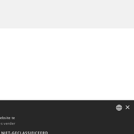
×
ebsite te
es verder
ENGLISH
NIET-GECLASSIFICEERD
BULGARIAN