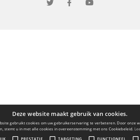
Deze website maakt gebruik van cookies.
site gebruikt cookies om uw gebruikerservaring te verbeteren. Door onze w
n, stemt u in met alle cookies in overeenstemming met ons Cookiebeleid.
Le
IJK
PRESTATIE
TARGETING
FUNCTIONEEL