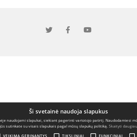
Ši svetainė naudoja slapukus
nėje naudojami slapukai, siekiant pagerinti vartotojo patirtį. Naudodamiesi m
jūs sutinkate su visais slapukais pagal mūsų slapukų politiką.
Skaityti daugia
VEIKIMĄ GERINANTYS
TIKSLINIAI
FUNKCINIAI