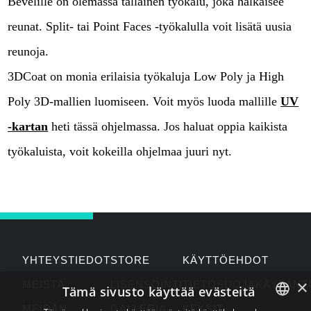
Bevelille on olemassa tällainen työkalu, joka halkaisee
reunat. Split- tai Point Faces -työkalulla voit lisätä uusia
reunoja.
3DCoat on monia erilaisia työkaluja Low Poly ja High
Poly 3D-mallien luomiseen. Voit myös luoda mallille
UV
-kartan
heti tässä ohjelmassa. Jos haluat oppia kaikista
työkaluista, voit kokeilla ohjelmaa juuri nyt.
YHTEYSTIEDOT
STORE
KÄYTTÖEHDOT
×
MEISTÄ
LISENSOINTI
TIETOSUOJAKÄYTÄNT
Tämä sivusto käyttää evästeitä
MEIDÄN
GALLERIA
KEKSIT