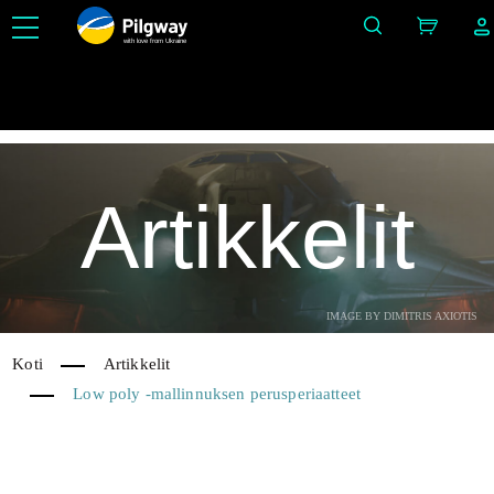
with love from Ukraine
Helpota 3D-työtä: kuvanveisto, vokselit, mallinnus, Retopo, Painting, teksturointi PBR: llä, UV
ja renderöinti. Rajoittamaton määrä ilmaisia ​​oppimismahdollisuuksia.
Artikkelit
IMAGE BY DIMITRIS AXIOTIS
Koti
Artikkelit
Low poly -mallinnuksen perusperiaatteet