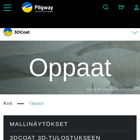
with love from Ukraine
Helpota 3D-työtä: kuvanveisto, vokselit, mallinnus, Retopo, Painting, teksturointi PBR: llä, UV
ja renderöinti. Rajoittamaton määrä ilmaisia ​​oppimismahdollisuuksia.
Oppaat
IMAGE BY SERGII GOLOTOVSKIY
Koti
Oppaat
MALLINÄYTÖKSET
3DCOAT 3D-TULOSTUKSEEN