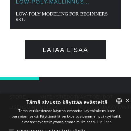
LOW-POLY-MALLINNUS
ALOITTELIJOILLE
LOW-POLY MODELING FOR BEGINNERS
#31.
LATAA LISÄÄ
STORE
YHTEYSTIEDOT
KÄYTTÖEHDOT
×
Tämä sivusto käyttää evästeitä
LISENSOINTI
MEISTÄ
TIETOSUOJAKÄYTÄNT
Tämä verkkosivusto käyttää evästeitä käyttökokemuksen
parantamiseksi. Käyttämällä verkkosivustoamme hyväksyt kaikki
ENGLISH
GALLERIA
MEIDÄN
KEKSIT
evästeet evästekäytäntöjemme mukaisesti.
Lue lisää
ÄÄNEMME
BULGARIAN