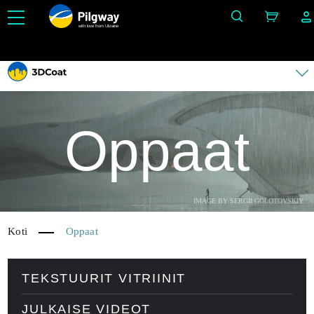
with love from Ukraine
Helpota 3D-työtä: kuvanveisto, vokselit, mallinnus, Retopo, Painting, teksturointi PBR: llä, UV
ja renderöinti. Rajoittamaton määrä ilmaisia ​​oppimismahdollisuuksia.
Oppaat
IMAGE BY SERGII GOLOTOVSKIY
Koti
Oppaat
TEKSTUURIT VITRIINIT
JULKAISE VIDEOT