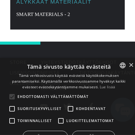
ÄLYKKÄÄT MATERIAALIT
SMART MATERIALS - 2
STORE
YHTEYSTIEDOT
KÄYTTÖEHDOT
×
Tämä sivusto käyttää evästeitä
LISENSOINTI
MEISTÄ
TIETOSUOJAKÄYTÄNT
Tämä verkkosivusto käyttää evästeitä käyttökokemuksen
parantamiseksi. Käyttämällä verkkosivustoamme hyväksyt kaikki
ENGLISH
GALLERIA
MEIDÄN
KEKSIT
evästeet evästekäytäntöjemme mukaisesti.
Lue lisää
ÄÄNEMME
BULGARIAN
EHDOTTOMASTI VÄLTTÄMÄTTÖMÄT
CROATIAN
SUORITUSKYVYLLISET
KOHDENTAVAT
CZECH
TOIMINNALLISET
LUOKITTELEMATTOMAT
DANISH
DUTCH