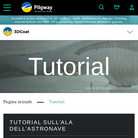
with love from Ukraine
Semplifica la tua creazione in 3D: scultura, voxel, modellazione, Retopo, Painting,
texturizzazione con PBR, UV e rendering. Apprendimento illimitato e gratuito.
Tutorial
IMAGE BY SERGII GOLOTOVSKIY
Pagina iniziale
Tutorial
TUTORIAL SULL'ALA
DELL'ASTRONAVE