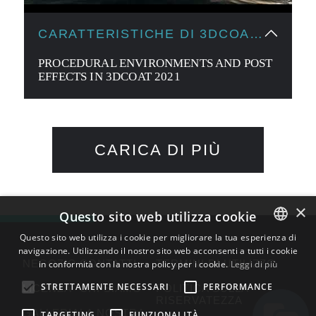
CARATTERISTICHE DI 3DCOAT
2021
PROCEDURAL ENVIRONMENTS AND POST
EFFECTS IN 3DCOAT 2021
CARICA DI PIÙ
×
Questo sito web utilizza cookie
Questo sito web utilizza i cookie per migliorare la tua esperienza di
navigazione. Utilizzando il nostro sito web acconsenti a tutti i cookie
ENGLISH
NEGOZIO
CONTATTI
TERMINI DI UTILIZZO
in conformità con la nostra policy per i cookie.
Leggi di più
BULGARIAN
STRETTAMENTE NECESSARI
PERFORMANCE
LICENZA
CHI SIAMO
POLITICA SULLA
CROATIAN
RISERVATEZZA
GALLERIA
LA NOSTRA
TARGETING
FUNZIONALITÀ