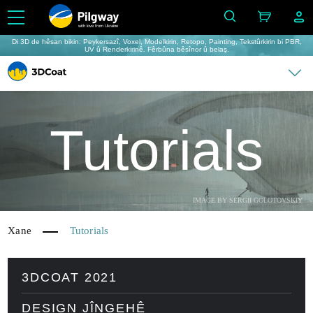
with love from Ukraine
Di 3D de hêsan bikin: Peykersazî, Voxel, Modelkirin, Retopo, Painting, Tekstûrkirin bi PBR,
UV û Renderkirinê. Fêrbûna bêsînor û belaş.
Tutorials
IMAGE BY SERGII GOLOTOVSKIY
Xane
Tutorials
3DCOAT 2021
DESIGN JÎNGEHÊ