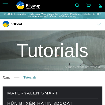
with love from Ukraine
Di 3D de hêsan bikin: Peykersazî, Voxel, Modelkirin, Retopo, Painting, Tekstûrkirin bi PBR,
UV û Renderkirinê. Fêrbûna bêsînor û belaş.
Tutorials
IMAGE BY SERGII GOLOTOVSKIY
Xane
Tutorials
MATERYALÊN SMART
HÛN BI XÊR HATIN 3DCOAT