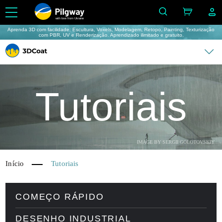
with love from Ukraine
Aprenda 3D com facilidade: Escultura, Voxels, Modelagem, Retopo, Painting, Texturização
com PBR, UV e Renderização. Aprendizado ilimitado e gratuito.
Tutoriais
IMAGE BY SERGII GOLOTOVSKIY
Início
Tutoriais
COMEÇO RÁPIDO
DESENHO INDUSTRIAL