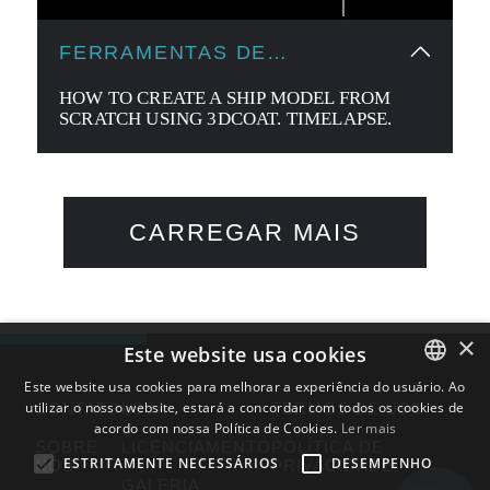
FERRAMENTAS DE
MODELAGEM
HOW TO CREATE A SHIP MODEL FROM
SCRATCH USING 3DCOAT. TIMELAPSE.
CARREGAR MAIS
×
Este website usa cookies
Este website usa cookies para melhorar a experiência do usuário. Ao
utilizar o nosso website, estará a concordar com todos os cookies de
ENGLISH
CONTATO
LOJA
TERMOS DE USO
acordo com nossa Política de Cookies.
Ler mais
BULGARIAN
SOBRE
LICENCIAMENTO
POLÍTICA DE
ESTRITAMENTE NECESSÁRIOS
DESEMPENHO
NÓS
PRIVACIDADE
CROATIAN
GALERIA