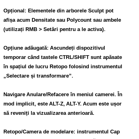
Opțional: Elementele din arborele Sculpt pot
afișa acum Densitate sau Polycount sau ambele
(utilizați RMB > Setări pentru a le activa).
Opțiune adăugată: Ascundeți dispozitivul
temporar când tastele CTRL/SHIFT sunt apăsate
în spațiul de lucru Retopo folosind instrumentul
„Selectare și transformare”.
Navigare Anulare/Refacere în meniul camerei.
În
mod implicit, este ALT-Z, ALT-Y. Acum este ușor
să reveniți la vizualizarea anterioară.
Retopo/Camera de modelare: instrumentul Cap