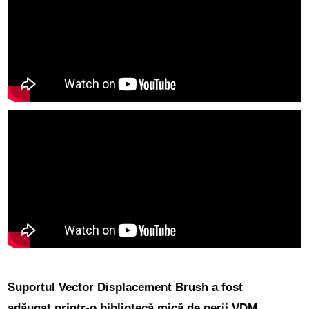
Suportul Vector Displacement Brush
a fost
adăugat printr-o bibliotecă mică de perii VDM,