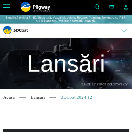
with love from Ukraine
Simplifică-ți viața în 3D: Sculptură, Voxeli, Modelare, Retopo, Painting, Texturare cu PBR,
UV și Randare. Învățare nelimitată, gratuită.
Lansări
IMAGE BY SERGII GOLOTOVSKIY
Acasă
Lansări
3DCoat 2024.12