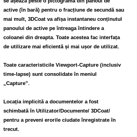
se așează peste o pictogramă din panoul de
active (în bară) pentru o fracțiune de secundă sau
mai mult, 3DCoat va afișa instantaneu conținutul
panoului de active pe întreaga întindere a
coloanei din dreapta. Toate acestea fac interfața
de utilizare mai eficientă și mai ușor de utilizat.
Toate caracteristicile Viewport-Capture
(inclusiv
time-lapse) sunt consolidate în meniul
„Capture”.
Locația implicită a documentelor a fost
schimbată în Utilizator/Documente/ 3DCoat/
pentru a preveni erorile ciudate înregistrate în
trecut.