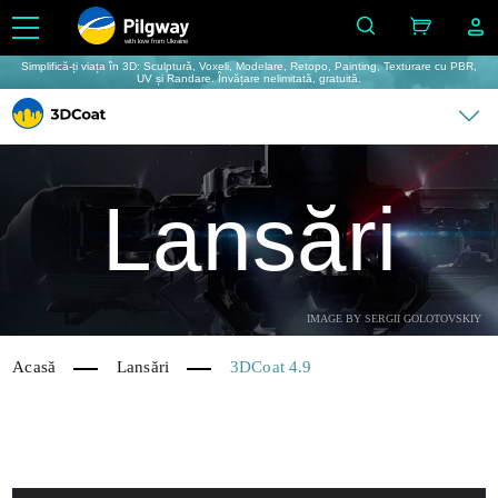
with love from Ukraine
Simplifică-ți viața în 3D: Sculptură, Voxeli, Modelare, Retopo, Painting, Texturare cu PBR,
UV și Randare. Învățare nelimitată, gratuită.
Lansări
IMAGE BY SERGII GOLOTOVSKIY
Acasă
Lansări
3DCoat 4.9