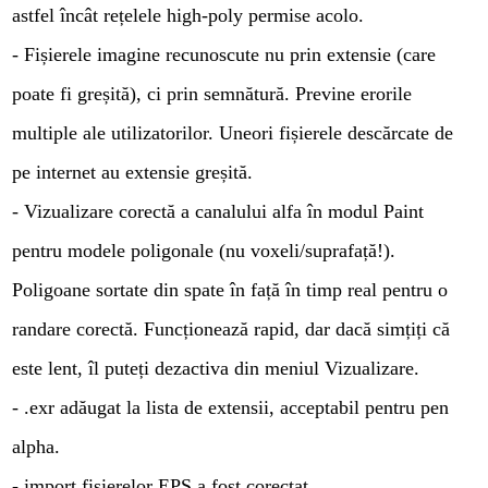
astfel încât rețelele high-poly permise acolo.
- Fișierele imagine recunoscute nu prin extensie (care
poate fi greșită), ci prin semnătură. Previne erorile
multiple ale utilizatorilor. Uneori fișierele descărcate de
pe internet au extensie greșită.
- Vizualizare corectă a canalului alfa în modul Paint
pentru modele poligonale (nu voxeli/suprafață!).
Poligoane sortate din spate în față în timp real pentru o
randare corectă. Funcționează rapid, dar dacă simțiți că
este lent, îl puteți dezactiva din meniul Vizualizare.
- .exr adăugat la lista de extensii, acceptabil pentru pen
alpha.
- import fișierelor EPS a fost corectat.