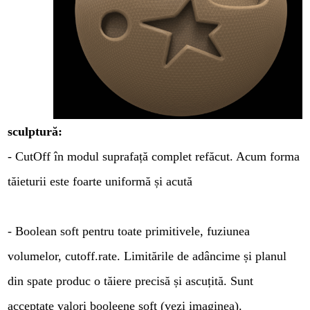
sculptură:
- CutOff în modul suprafață complet refăcut. Acum forma
tăieturii este foarte uniformă și acută
- Boolean soft pentru toate primitivele, fuziunea
volumelor, cutoff.rate. Limitările de adâncime și planul
din spate produc o tăiere precisă și ascuțită. Sunt
acceptate valori booleene soft (vezi imaginea).