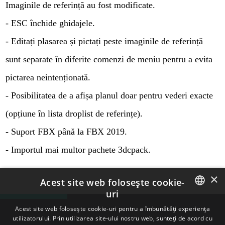
Imaginile de referință au fost modificate.
- ESC închide ghidajele.
- Editați plasarea și pictați peste imaginile de referință
sunt separate în diferite comenzi de meniu pentru a evita
pictarea neintenționată.
- Posibilitatea de a afișa planul doar pentru vederi exacte
(opțiune în lista droplist de referințe).
- Suport FBX până la FBX 2019.
- Importul mai multor pachete 3dcpack.
×
Acest site web folosește cookie-
uri
ENGLISH
Acest site web folosește cookie-uri pentru a îmbunătăți experiența
utilizatorului. Prin utilizarea site-ului nostru web, sunteți de acord cu
BULGARIAN