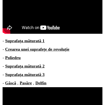
-
Suprafața măturată 1
-
Crearea unei suprafețe de revoluție
-
Poliedru
-
Suprafața măturată 2
-
Suprafața măturată 3
-
Gâscă
,
Pasăre
,
Delfin