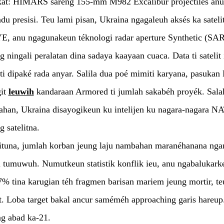
kat: HIMARS sareng 155-mm M982 Excalibur projectiles anu
du presisi. Teu lami pisan, Ukraina ngagaleuh aksés ka sateli
E, anu ngagunakeun téknologi radar aperture Synthetic (SAR
g ningali peralatan dina sadaya kaayaan cuaca. Data ti satelit 
i dipaké rada anyar. Salila dua poé mimiti karyana, pasukan
git
leuwih
kandaraan Armored ti jumlah sakabéh proyék. Sala
ahan, Ukraina disayogikeun ku intelijen ku nagara-nagara N
g satelitna.
ituna, jumlah korban jeung laju nambahan maranéhanana nga
 tumuwuh. Numutkeun statistik konflik ieu, anu ngabalukark
% tina karugian téh fragmen barisan mariem jeung mortir, te
t. Loba target bakal ancur saméméh approaching garis hareup
ng abad ka-21.