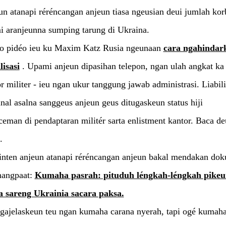
n atanapi réréncangan anjeun tiasa ngeusian deui jumlah kor
i aranjeunna sumping tarung di Ukraina.
jo pidéo ieu ku Maxim Katz Rusia ngeunaan
cara ngahindar
isasi
. Upami anjeun dipasihan telepon, ngan ulah angkat ka
r militer - ieu ngan ukur tanggung jawab administrasi. Liabili
nal asalna sanggeus anjeun geus ditugaskeun status hiji
ceman di pendaptaran militér sarta enlistment kantor. Baca d
.
inten anjeun atanapi réréncangan anjeun bakal mendakan do
mangpaat:
Kumaha pasrah: pituduh léngkah-léngkah pikeu
a sareng Ukrainia sacara paksa.
ngajelaskeun teu ngan kumaha carana nyerah, tapi ogé kumah