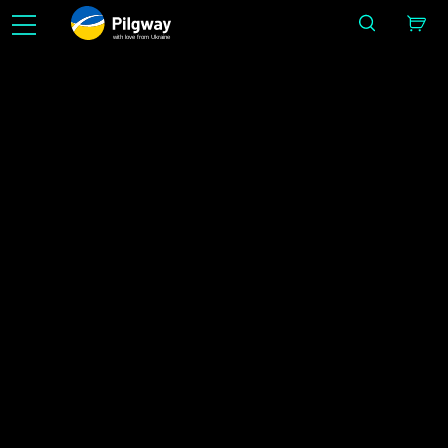
with love from Ukraine
Jieun gampang dina 3D: Sculpting, Voxels, Modeling, Retopo, Painting, Texturing nganggo
UV sareng Rendering. Diajar teu kawates Gratis.
Warta
IMAGE BY ALEX LUKIANOV
Imah
Warta
Banding ka warga Féderasi Rusia