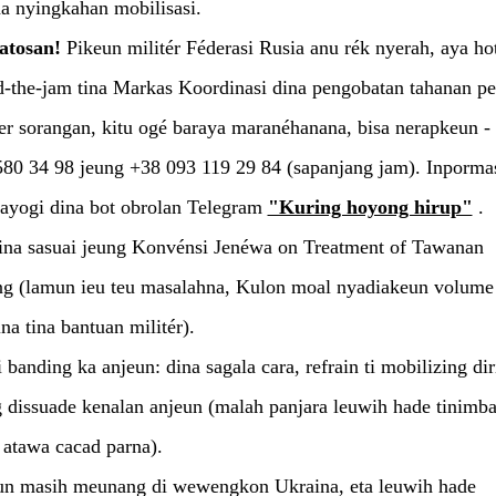
a nyingkahan mobilisasi.
atosan!
Pikeun militér Féderasi Rusia anu rék nyerah, aya hot
-the-jam tina Markas Koordinasi dina pengobatan tahanan pe
er sorangan, kitu ogé baraya maranéhanana, bisa nerapkeun -
580 34 98 jeung +38 093 119 29 84 (sapanjang jam). Inporma
sayogi dina bot obrolan Telegram
"Kuring hoyong hirup"
.
ina sasuai jeung Konvénsi Jenéwa on Treatment of Tawanan
ng (lamun ieu teu masalahna, Kulon moal nyadiakeun volume
na tina bantuan militér).
banding ka anjeun: dina sagala cara, refrain ti mobilizing dir
 dissuade kenalan anjeun (malah panjara leuwih hade tinimb
 atawa cacad parna).
n masih meunang di wewengkon Ukraina, eta leuwih hade