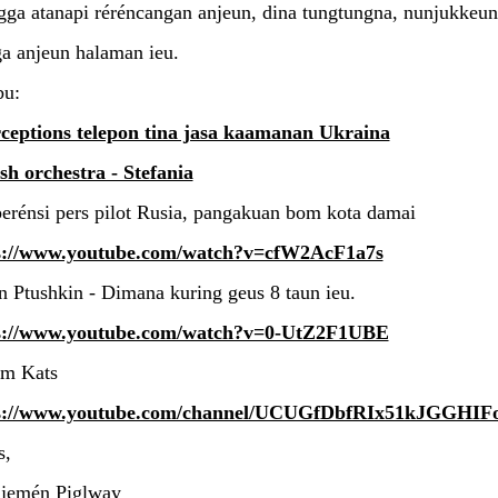
gga atanapi réréncangan anjeun, dina tungtungna, nunjukkeun
a anjeun halaman ieu.
u:
rceptions telepon tina jasa kaamanan Ukraina
sh orchestra - Stefania
erénsi pers pilot Rusia, pangakuan bom kota damai
s://www.youtube.com/watch?v=cfW2AcF1a7s
 Ptushkin - Dimana kuring geus 8 taun ieu.
s://www.youtube.com/watch?v=0-UtZ2F1UBE
m Kats
s://www.youtube.com/channel/UCUGfDbfRIx51kJGGHI
s,
jemén Piglway