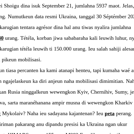
i Shoigu dina isuk September 21, jumlahna 5937 maot. Jelas,
ng. Numutkeun data resmi Ukraina, tanggal 30 Séptémber 20
 karugian tentara agrésor dina hal anu tiwas nyalira jumlahna
80
urang. Tétéla, korban jiwa sababaraha kali leuwih luhur, ny
 karugian tétéla leuwih ti 150.000 urang. Ieu salah sahiji alesa
 pikeun mobilisasi.
n tiasa percanten ka kami atanapi henteu, tapi kumaha waé 
 ngajelaskeun ka diri anjeun naha mobilisasi dimimitian. Na
kan Rusia ninggalkeun wewengkon Kyiv, Chernihiv, Sumy, j
ava, sarta maranéhanana ampir musna di wewengkon Kharkiv
g Mykolaiv? Naha ieu sadayana kajantenan? Ieu
peta
perang.
iriman pakarang anu dipandu presisi ka Ukraina ngan ukur