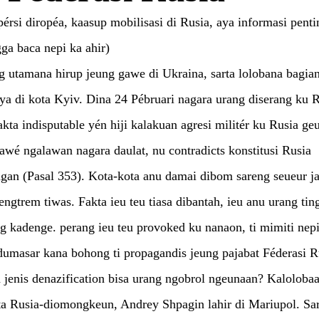
pérsi diropéa, kaasup mobilisasi di Rusia, aya informasi penti
a baca nepi ka ahir)
 utamana hirup jeung gawe di Ukraina, sarta lolobana bagian
ya di kota Kyiv. Dina 24 Pébruari nagara urang diserang ku R
akta indisputable yén hiji kalakuan agresi militér ku Rusia ge
awé ngalawan nagara daulat, nu contradicts konstitusi Rusia
gan (Pasal 353). Kota-kota anu damai dibom sareng seueur j
engtrem tiwas. Fakta ieu teu tiasa dibantah, ieu anu urang ting
g kadenge. perang ieu teu provoked ku nanaon, ti mimiti nep
dumasar kana bohong ti propagandis jeung pajabat Féderasi R
jenis denazification bisa urang ngobrol ngeunaan? Kaloloba
ta Rusia-diomongkeun, Andrey Shpagin lahir di Mariupol. Sar