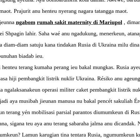
 maot. Prajurit anu henteu nyerang nagara tatangga maot.
jeunna
ngabom
rumah sakit maternity di Mariupol
, dima
ei Shpagin lahir. Saha waé anu ngadukung, menerkeun, atana
a diam-diam satuju kana tindakan Rusia di Ukraina milu dina
unuhan biadab ieu.
 henteu terang kumaha perang ieu bakal mungkas. Rusia aye
sa hiji pembangkit listrik nuklir Ukraina. Résiko anu ageun
a ngalaksanakeun operasi militer caket pembangkit listrik nuk
jadi aya musibah jieunan manusa nu bakal pencét sakuliah Ér
n terang yén mobilisasi parsial parantos diumumkeun di Rus
na, sigana teu aya anu terang sabaraha jalma anu dicandak. 
umkeun? Lamun karugian tina tentara Rusia, ngumumkeun k