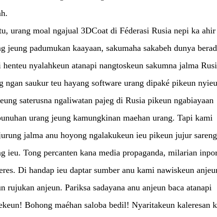
ah.
u, urang moal ngajual 3DCoat di Féderasi Rusia nepi ka ahir
ng jeung padumukan kaayaan, sakumaha sakabeh dunya berad
 henteu nyalahkeun atanapi nangtoskeun sakumna jalma Rusi
g ngan saukur teu hayang software urang dipaké pikeun nyie
jeung saterusna ngaliwatan pajeg di Rusia pikeun ngabiayaan
unuhan urang jeung kamungkinan maehan urang. Tapi kami
jurung jalma anu hoyong ngalakukeun ieu pikeun jujur sareng
g ieu. Tong percanten kana media propaganda, milarian inpo
eres. Di handap ieu daptar sumber anu kami nawiskeun anjeu
n rujukan anjeun. Pariksa sadayana anu anjeun baca atanapi
ekeun! Bohong maéhan saloba bedil! Nyaritakeun kaleresan k