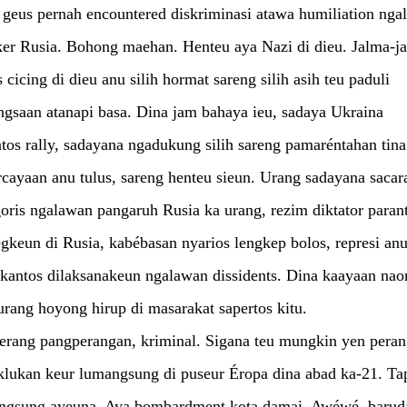
 geus pernah encountered diskriminasi atawa humiliation nga
ker Rusia. Bohong maehan. Henteu aya Nazi di dieu. Jalma-j
 cicing di dieu anu silih hormat sareng silih asih teu paduli
gsaan atanapi basa. Dina jam bahaya ieu, sadaya Ukraina
tos rally, sadayana ngadukung silih sareng pamaréntahan tina
cayaan anu tulus, sareng henteu sieun. Urang sadayana sacar
oris ngalawan pangaruh Rusia ka urang, rezim diktator paran
gkeun di Rusia, kabébasan nyarios lengkep bolos, represi anu
kantos dilaksanakeun ngalawan dissidents. Dina kaayaan nao
rang hoyong hirup di masarakat sapertos kitu.
perang pangperangan, kriminal. Sigana teu mungkin yen peran
lukan keur lumangsung di puseur Éropa dina abad ka-21. Tap
ngsung ayeuna. Aya bombardment kota damai. Awéwé, barud