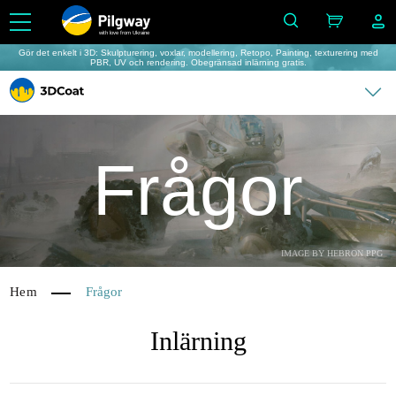
with love from Ukraine
Gör det enkelt i 3D: Skulpturering, voxlar, modellering, Retopo, Painting, texturering med
PBR, UV och rendering. Obegränsad inlärning gratis.
Frågor
IMAGE BY HEBRON PPG
Hem
Frågor
Inlärning