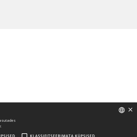
×
kasutades
t
ENGLISH
ÜPSISED
KLASSIFITSEERIMATA KÜPSISED
BULGARIAN