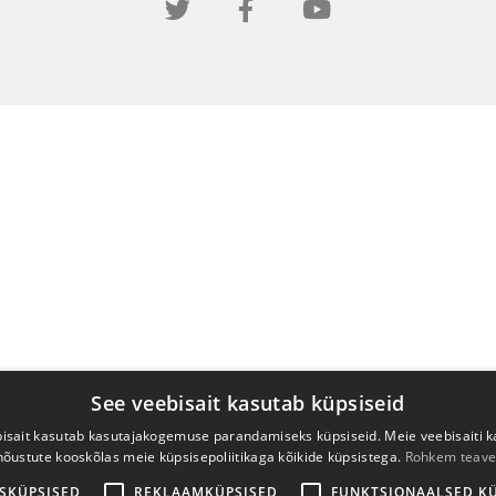
See veebisait kasutab küpsiseid
isait kasutab kasutajakogemuse parandamiseks küpsiseid. Meie veebisaiti 
nõustute kooskõlas meie küpsisepoliitikaga kõikide küpsistega.
Rohkem teave
SKÜPSISED
REKLAAMKÜPSISED
FUNKTSIONAALSED K