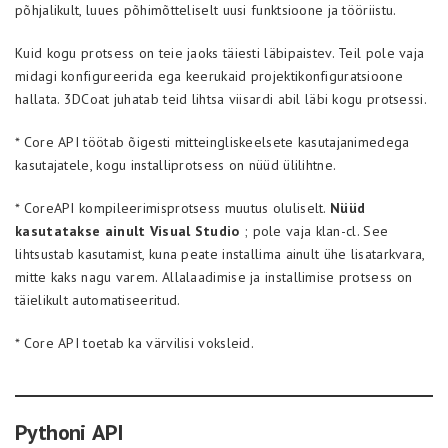
põhjalikult, luues põhimõtteliselt uusi funktsioone ja tööriistu.
Kuid kogu protsess on teie jaoks täiesti läbipaistev. Teil pole vaja
midagi konfigureerida ega keerukaid projektikonfiguratsioone
hallata. 3DCoat juhatab teid lihtsa viisardi abil läbi kogu protsessi.
* Core API töötab õigesti mitteingliskeelsete kasutajanimedega
kasutajatele, kogu installiprotsess on nüüd ülilihtne.
* CoreAPI kompileerimisprotsess muutus oluliselt.
Nüüd
kasutatakse ainult Visual Studio
; pole vaja klan-cl. See
lihtsustab kasutamist, kuna peate installima ainult ühe lisatarkvara,
mitte kaks nagu varem. Allalaadimise ja installimise protsess on
täielikult automatiseeritud.
* Core API toetab ka värvilisi voksleid.
Pythoni API