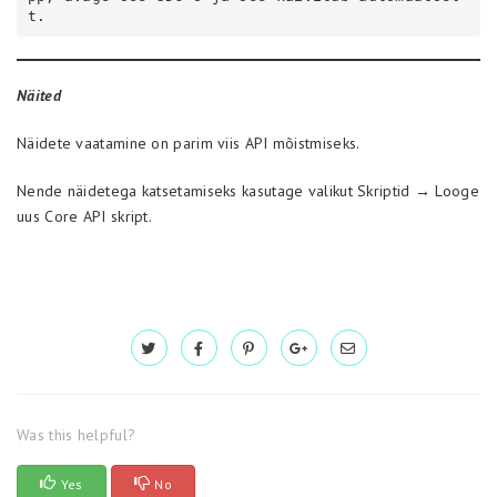
t. 
Näited
Näidete vaatamine on parim viis API mõistmiseks.
Nende näidetega katsetamiseks kasutage valikut Skriptid → Looge
uus Core API skript.
Was this helpful?
Yes
No