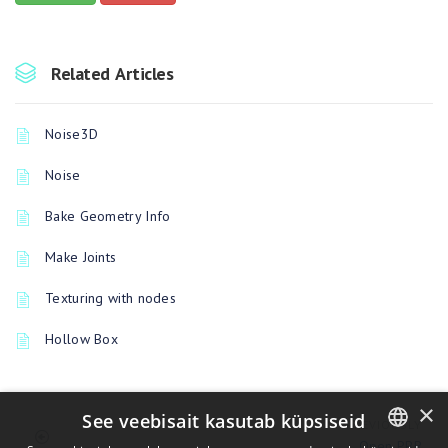
Related Articles
Noise3D
Noise
Bake Geometry Info
Make Joints
Texturing with nodes
Hollow Box
×
See veebisait kasutab küpsiseid
PREVIOUSLY
Open PBR