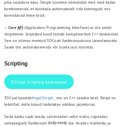
juba sisalduva käsu. Skripti loomine võimaldab meil neid käske
kombineerida, et käivitada automaatselt rida toiminguid, mis
kiirendavad meie tööd.
–
Core
API
(Application Programming Interface) ei ole ainult
skriptimine; kirjutatud kood töötab kompileeritud C++ täiskiirusel.
See on võimas meetod 3DCoati funktsionaalsuse laiendamiseks.
Saate töö automatiseerida või lisada uusi tööriistu.
Scripting
3DCoat Scripting käsiraamat
3DCoat kasutab
AngelScripti
, mis on C++-laadne keel. Skript on
tekstifail, mille käsud täidetakse isiklikus järjekorras.
Seda käsku saab teada, salvestades selle mällu, vajutades
samaaegselt funktsiooni RMB+MMB üle. Avades märkmiku ja