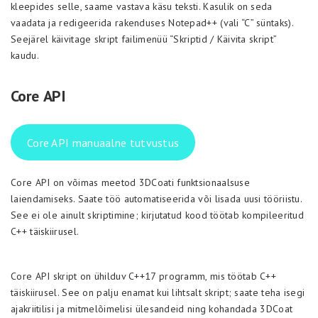
kleepides selle, saame vastava käsu teksti. Kasulik on seda
vaadata ja redigeerida rakenduses Notepad++ (vali “C” süntaks).
Seejärel käivitage skript failimenüü “Skriptid / Käivita skript”
kaudu.
Core API
Core API manuaalne tutvustus
Core API on võimas meetod 3DCoati funktsionaalsuse
laiendamiseks. Saate töö automatiseerida või lisada uusi tööriistu.
See ei ole ainult skriptimine; kirjutatud kood töötab kompileeritud
C++ täiskiirusel.
Core API skript on ühilduv C++17 programm, mis töötab C++
täiskiirusel. See on palju enamat kui lihtsalt skript; saate teha isegi
ajakriitilisi ja mitmelõimelisi ülesandeid ning kohandada 3DCoat