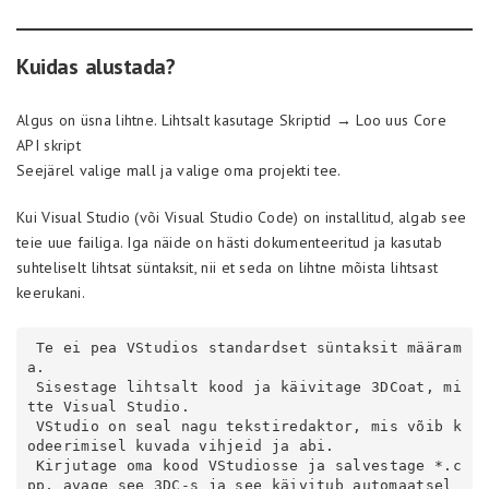
Kuidas alustada?
Algus on üsna lihtne. Lihtsalt kasutage Skriptid → Loo uus Core
API skript
Seejärel valige mall ja valige oma projekti tee.
Kui Visual Studio (või Visual Studio Code) on installitud, algab see
teie uue failiga. Iga näide on hästi dokumenteeritud ja kasutab
suhteliselt lihtsat süntaksit, nii et seda on lihtne mõista lihtsast
keerukani.
 Te ei pea VStudios standardset süntaksit määram
a.

 Sisestage lihtsalt kood ja käivitage 3DCoat, mi
tte Visual Studio.

 VStudio on seal nagu tekstiredaktor, mis võib k
odeerimisel kuvada vihjeid ja abi.

 Kirjutage oma kood VStudiosse ja salvestage *.c
pp, avage see 3DC-s ja see käivitub automaatsel