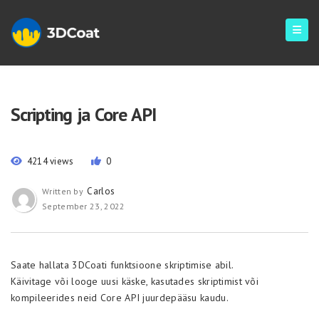
Scripting ja Core API
4214 views
0
Carlos
Written by
September 23, 2022
Saate hallata 3DСoati funktsioone skriptimise abil.
Käivitage või looge uusi käske, kasutades skriptimist või
kompileerides neid Core API juurdepääsu kaudu.