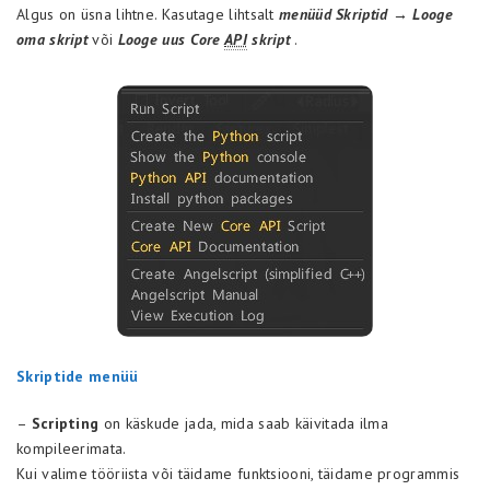
Algus on üsna lihtne. Kasutage lihtsalt
menüüd Skriptid
→
Looge
oma skript
või
Looge uus Core
API
skript
.
Skriptide menüü
–
Scripting
on käskude jada, mida saab käivitada ilma
kompileerimata.
Kui valime tööriista või täidame funktsiooni, täidame programmis