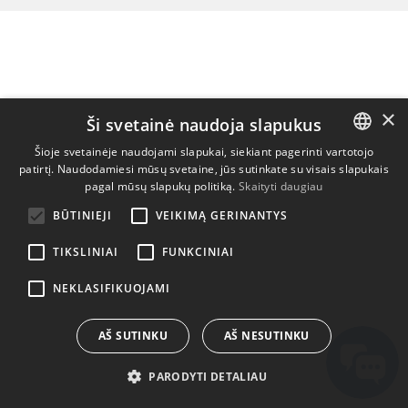
×
Ši svetainė naudoja slapukus
Šioje svetainėje naudojami slapukai, siekiant pagerinti vartotojo
patirtį. Naudodamiesi mūsų svetaine, jūs sutinkate su visais slapukais
ENGLISH
pagal mūsų slapukų politiką.
Skaityti daugiau
BULGARIAN
BŪTINIEJI
VEIKIMĄ GERINANTYS
CROATIAN
TIKSLINIAI
FUNKCINIAI
CZECH
NEKLASIFIKUOJAMI
DANISH
DUTCH
AŠ SUTINKU
AŠ NESUTINKU
ESTONIAN
PARODYTI DETALIAU
FINNISH