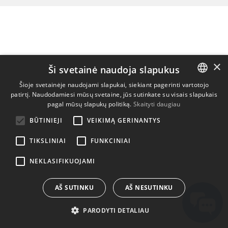
×
Ši svetainė naudoja slapukus
Šioje svetainėje naudojami slapukai, siekiant pagerinti vartotojo
patirtį. Naudodamiesi mūsų svetaine, jūs sutinkate su visais slapukais
ENGLISH
pagal mūsų slapukų politiką.
Skaityti daugiau
BULGARIAN
BŪTINIEJI
VEIKIMĄ GERINANTYS
CROATIAN
TIKSLINIAI
FUNKCINIAI
CZECH
NEKLASIFIKUOJAMI
DANISH
DUTCH
AŠ SUTINKU
AŠ NESUTINKU
ESTONIAN
PARODYTI DETALIAU
FINNISH