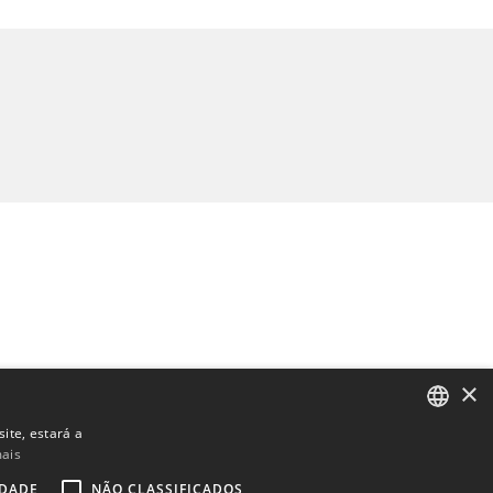
×
ite, estará a
mais
ENGLISH
IDADE
NÃO CLASSIFICADOS
BULGARIAN