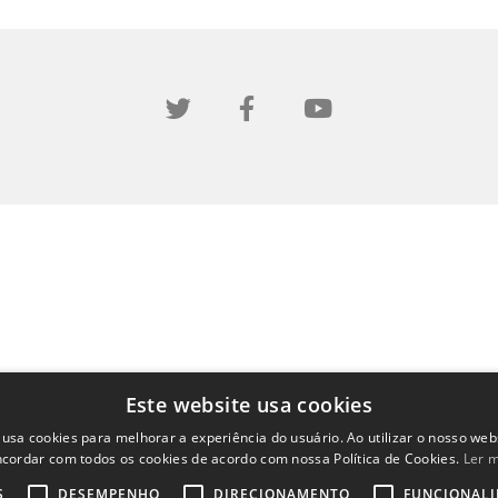
Este website usa cookies
 usa cookies para melhorar a experiência do usuário. Ao utilizar o nosso webs
cordar com todos os cookies de acordo com nossa Política de Cookies.
Ler 
S
DESEMPENHO
DIRECIONAMENTO
FUNCIONAL