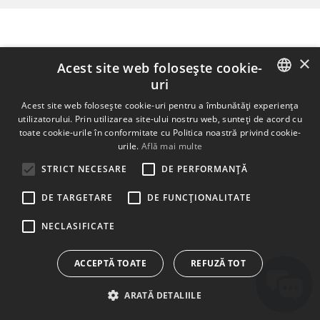
×
Acest site web folosește cookie-
uri
ENGLISH
Acest site web folosește cookie-uri pentru a îmbunătăți experiența
utilizatorului. Prin utilizarea site-ului nostru web, sunteți de acord cu
BULGARIAN
toate cookie-urile în conformitate cu Politica noastră privind cookie-
urile.
Află mai multe
CROATIAN
STRICT NECESARE
DE PERFORMANȚĂ
CZECH
DE TARGETARE
DE FUNCŢIONALITATE
DANISH
DUTCH
NECLASIFICATE
ESTONIAN
ACCEPTĂ TOATE
REFUZĂ TOT
FINNISH
ARATĂ DETALIILE
FRENCH