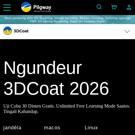
with love from Ukraine
Jieun gampang dina 3D: Sculpting, Voxels, Modeling, Retopo, Painting, Texturing nganggo
PBR, UV sareng Rendering. Diajar teu kawates Gratis.
Ngundeur
3DCoat 2026
Uji Coba 30 Dinten Gratis. Unlimited Free Learning Mode Saatos.
Tingali Kahandap.
jandéla
macos
Linux