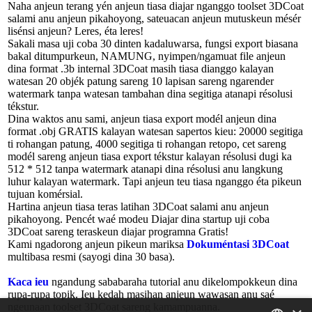
Naha anjeun terang yén anjeun tiasa diajar nganggo toolset 3DCoat
salami anu anjeun pikahoyong, sateuacan anjeun mutuskeun mésér
lisénsi anjeun? Leres, éta leres!
Sakali masa uji coba 30 dinten kadaluwarsa, fungsi export biasana
bakal ditumpurkeun, NAMUNG, nyimpen/ngamuat file anjeun
dina format .3b internal 3DCoat masih tiasa dianggo kalayan
watesan 20 objék patung sareng 10 lapisan sareng ngarender
watermark tanpa watesan tambahan dina segitiga atanapi résolusi
tékstur.
Dina waktos anu sami, anjeun tiasa export modél anjeun dina
format .obj GRATIS kalayan watesan sapertos kieu: 20000 segitiga
ti rohangan patung, 4000 segitiga ti rohangan retopo, cet sareng
modél sareng anjeun tiasa export tékstur kalayan résolusi dugi ka
512 * 512 tanpa watermark atanapi dina résolusi anu langkung
luhur kalayan watermark. Tapi anjeun teu tiasa nganggo éta pikeun
tujuan komérsial.
Hartina anjeun tiasa teras latihan 3DCoat salami anu anjeun
pikahoyong. Pencét waé modeu Diajar dina startup uji coba
3DCoat sareng teraskeun diajar programna Gratis!
Kami ngadorong anjeun pikeun mariksa
Dokuméntasi 3DCoat
multibasa resmi (sayogi dina 30 basa).
Kaca
ieu
ngandung sababaraha tutorial anu dikelompokkeun dina
rupa-rupa topik. Ieu kedah masihan anjeun wawasan anu saé
ngeunaan toolset 3DCoat sareng kamampuanna.