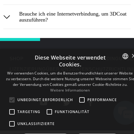
Brauche ich eine Internetverbindung, um 3DCoat
auszuführen?
Diese Webseite verwendet
SHOP
KONTAKTE
NUTZUNGSBEDINGUNGE
Cookies.
LIZENZIERUNG
ÜBER UNS
DATENSCHUTZRICHTLIN
ENGLISH
Wir verwenden Cookies, um die Benutzerfreundlichkeit unserer Website
zu verbessern. Durch die weitere Nutzung unserer Webseite stimmen Si
GALERIE
UNSERE
COOKIES
BULGARIAN
der Verwendung von Cookies gemäß unserer Cookie-Richtlinie zu.
STIMME
Weitere Informationen
CROATIAN
UNBEDINGT ERFORDERLICH
PERFORMANCE
CZECH
TARGETING
FUNKTIONALITÄT
DANISH
DUTCH
UNKLASSIFIZIERTE
ESTONIAN