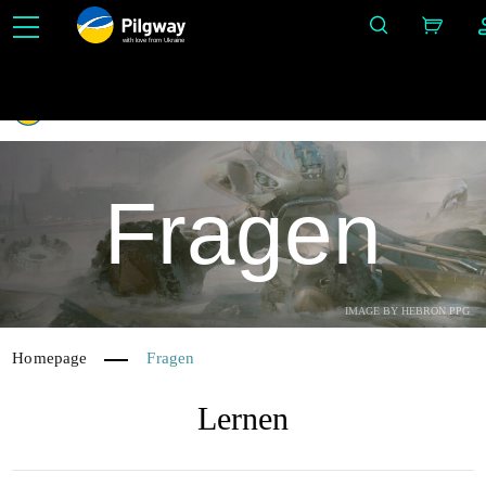
with love from Ukraine
3D-Modellierung leicht gemacht: Sculpting, Voxel, Modellierung, Retopo, Painting, Texturieru
mit PBR, UV Mapping und Rendering. Unbegrenztes Lernen – kostenlos.
Fragen
IMAGE BY HEBRON PPG
Homepage
Fragen
Lernen